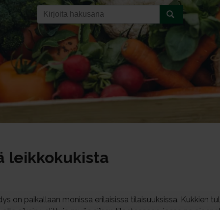
ä leikkokukista
s on paikallaan monissa erilaisissa tilaisuuksissa. Kukkien 
 olla oikein valittuja myös siihen tilanteeseen, jossa ne ojenn