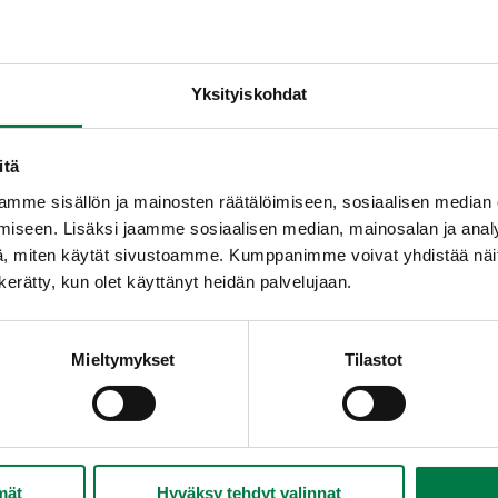
 ilman käärettä, poikkeuksena ovat ylioppilasruusut, jotka o
 pääsyä. Jos kukkia on kuljetettu kauan kylmässä, niiden ann
mihinkin tilanteeseen?
Yksityiskohdat
ja arvostetaan eri tavalla. Ruusu on vakiintunut yleisimmäksi 
en värisiä ja näyttäviä kukkia kuten gerberaa, iiriksiä, liljoja,
itä
ujen kauneutta korostavia kukkia, kuten freesiaa, ikiviuhkoa ta
mme sisällön ja mainosten räätälöimiseen, sosiaalisen median
urunvalittelu viemällä tai lähettämällä kukkia, voidaan käyttää k
iseen. Lisäksi jaamme sosiaalisen median, mainosalan ja analy
, keltaistakin, ei kuitenkaan räikeitä oranssinvärisiä tai kirkka
, miten käytät sivustoamme. Kumppanimme voivat yhdistää näitä t
hautaustilaisuuteen, mutta toisinaan sitä käytetään jo liikaa. K
n kerätty, kun olet käyttänyt heidän palvelujaan.
 allergikoille vietävissä kukissa tulisi välttää voimakkaasti sii
le voidaan valita hyväntuoksuisia kukkia, kuten freesiaa, ruus
Mieltymykset
Tilastot
ukkien hyvästä tuoksusta.
 oma viestinsä
innassa otetaan huomioon eri värien vaikutus mielialoihin ja 
iä pidetään rauhoittavana, viileänä ja valoisana. Se on miehi
mät
Hyväksy tehdyt valinnat