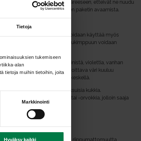
n usein pakattu läpinäkyvään kääreeseen, etteivät ne nuudu
etaan lämmitä jonkin aikaa ennen paketin avaamista.
Tietoja
onnittelukukaksi. Ruusun tilalla voidaan käyttää myös
 orvokkeja ja tuoksuherneitä tai ruusukimppuun voidaan
i harsokukkaa.
 ominaisuuksien tukemiseen
aikkia hillityn värisiä kukkia, sinistä, violettia, vanhan
tiikka-alan
anpunaisia kukkia. Valkoinen, rauhoittava väri kuuluu
ietoja muihin tietoihin, joita
odissa kaivataan väriä surunkin keskellä.
tepölyä erittäviä ja voimakastuoksuisia kukkia.
ua, syreenejä, tuoksuhernettä tai -orvokkia, jolloin saaja
Markkinointi
tunnelmaan.
nen väri, jonka sanotaan kuvaavan riippumattomuutta,
Hyväksy kaikki