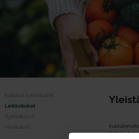
Kukkivat koristekasvit
Yleist
Leikkokukat
Ryhmäkasvit
Kukkatervehdy
Viherkasvit
Kukkien tulee