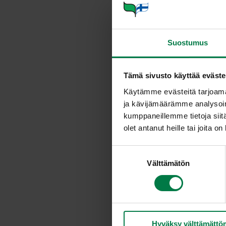
annetaan aina
ennen veteen
Mikä kukka 
Suostumus
Eri kukkalaje
muitakin ilois
Tämä sivusto käyttää eväste
yhdistää ruus
Käytämme evästeitä tarjoama
Esitettäessä s
ja kävijämäärämme analysoim
roosan väristä
kumppaneillemme tietoja siitä
olennaisesti 
olet antanut heille tai joita o
Sairaalaan tai
S
Näkövammaisil
Välttämätön
u
voi nauttia k
o
s
Väreillä on
t
Kukkien val
u
Sinistä vär
Hyväksy välttämättö
m