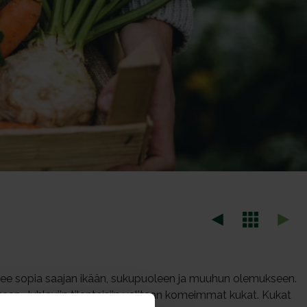
tulee sopia saajan ikään, sukupuoleen ja muuhun olemukseen.
etaan. Juhlaviin tilanteisiin valitaan komeimmat kukat. Kukat