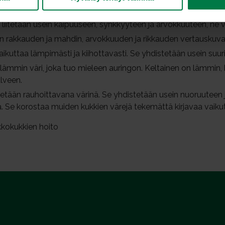
 uskollisuutta, mutta myös kaipausta ja romantiikkaa. Sinisiä kuk
ri liitetään usein kaipuuseen, synkkyyteen ja arvokkuuteen, ne
n rakkauden ja mahdin, arvokkuuden ja rikkauden vertauskuva
ikuttaa lämpimästi ja kiihottavasti. Se yhdistetään usein suurii
lämmin väri, joka tuo mieleen auringon. Keltainen on lämmin, k
lveen.
detään rauhoittavana värinä. Se yhdistetään usein nuoruuteen
. Se korostaa muiden kukkien värejä tekemättä kirjavaa vaiku
ikkokukkien hoito