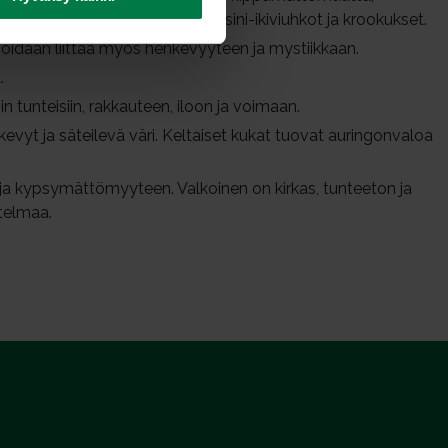
kia mm. iirikset, ruiskaunokit, sini-ikiviuhkot ja krookukset.
 voidaan liittää myös henkevyyteen ja mystiikkaan.
.
n tunteisiin, rakkauteen, iloon ja voimaan.
evyt ja säteilevä väri. Keltaiset kukat tuovat auringonvaloa
 ja kypsymättömyyteen. Valkoinen on kirkas, tunteeton ja
telmaa.