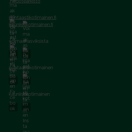
Tiedotearkisto
puhtaastikotimainen.fi
kauniistikotimainen.fi
voimaakasviksista
puhtaastikotimainen
kauniistikotimainen