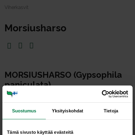
Viherkasvit
Morsiusharso
MORSIUSHARSO (Gypsophila
paniculata)
Morsiusharso tunnetaan myös nimellä harsokukka ja
raunikki. Alkuperäinen harsokukka on kotoisin Välimeren
Suostumus
Yksityiskohdat
Tietoja
alueelta ja Itä-Euroopasta. Nykyisin harsokukkaa
viljellään laajasti ympäri maailmaa ja sitä on saatavissa
koko vuoden ajan.
Tämä sivusto käyttää evästeitä