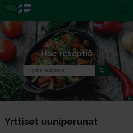
Hae reseptiä
Yrt­ti­set uu­ni­pe­ru­nat