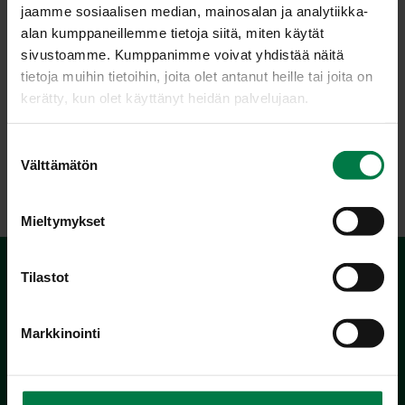
jaamme sosiaalisen median, mainosalan ja analytiikka-
Ohje: Kotimaiset Kasvikset ry
alan kumppaneillemme tietoja siitä, miten käytät
sivustoamme. Kumppanimme voivat yhdistää näitä
tietoja muihin tietoihin, joita olet antanut heille tai joita on
kerätty, kun olet käyttänyt heidän palvelujaan.
Luokka:
Lämpimät lisäkeruoat
,
Peruna, muut tärkkelyskasvit
,
S
Vegetaariset ohjeet
,
Yrtit, idut ja versot, pinaatti
Välttämätön
u
o
s
Mieltymykset
t
u
m
Tilastot
u
k
Markkinointi
s
e
n