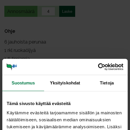
Annosmäärä
Ohje
6
jauhoista perunaa
1
rkl ruokaöljyä
1
tl timjamia
1
tl rosmariinia
0.5
tl mustapippuria
Suostumus
Yksityiskohdat
Tietoja
ripaus suolaa
Pese ja kuori perunat ja leikkaa ne veneiksi.
Tämä sivusto käyttää evästeitä
Sekoita perunalohkot, öljy ja mausteet kulhossa.
Käytämme evästeitä tarjoamamme sisällön ja mainosten
Kaada öljyttyyn uunivuokaan ja paista 200-asteisessa
räätälöimiseen, sosiaalisen median ominaisuuksien
uunissa noin puoli tuntia.
tukemiseen ja kävijämäärämme analysoimiseen. Lisäksi