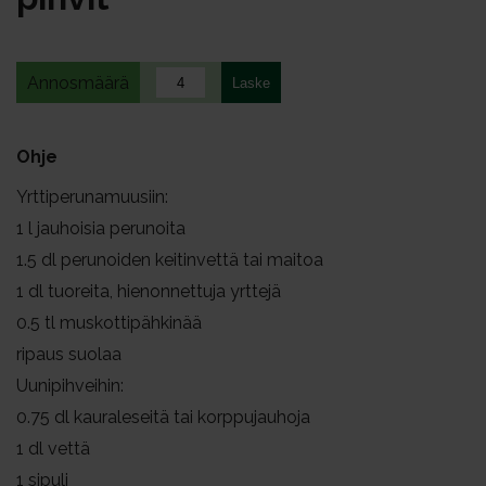
Annosmäärä
Ohje
Yrttiperunamuusiin:
1
l jauhoisia perunoita
1.5
dl perunoiden keitinvettä tai maitoa
1
dl tuoreita, hienonnettuja yrttejä
0.5
tl muskottipähkinää
ripaus suolaa
Uunipihveihin:
0.75
dl kauraleseitä tai korppujauhoja
1
dl vettä
1
sipuli