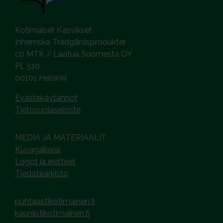
Kotimaiset Kasvikset
Inhemska Trädgårdsprodukter
co MTK / Laatua Suomesta OY
PL 510
00101 Helsinki
Evästekäytännöt
Tietosuojaseloste
MEDIA JA MATERIAALIT
Kuvagalleria
Logot ja esitteet
Tiedotearkisto
puhtaastikotimainen.fi
kauniistikotimainen.fi