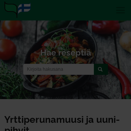
Hae reseptiä
Yrt­ti­pe­ru­na­muu­si ja uu­ni­
pih­vit