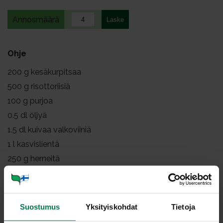
Annosmäärä
Ohje
200
g kesäkurpitsaa
500
g risottoriisiä
100
g purjoa
0.5
dl öljyä
1.5
dl kuivaa valkoviiniä
1
l kasvislientä
250
g herneitä
persiljaa
parmesaania raasteena
suolaa, mustapippuria
Suostumus
Yksityiskohdat
Tietoja