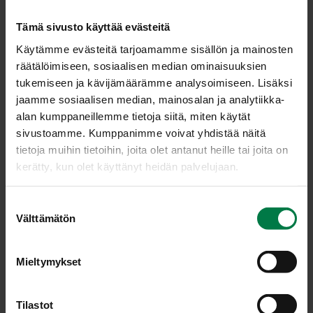
Raasta kesäkurpitsa karkeaksi raasteeksi ja hienonna
purjo. Kuumenna öljy kasarissa, lisää kesäkurpitsat ja
Tämä sivusto käyttää evästeitä
purjo ja kypsennä miedolla lämmöllä noin 10 minuuttia.
Käytämme evästeitä tarjoamamme sisällön ja mainosten
Lisää riisi ja viini ja sekoita, kunnes suurin osa nesteestä
räätälöimiseen, sosiaalisen median ominaisuuksien
on imeytynyt. Kaada kuuma kasvisliemi kattilaan ja
tukemiseen ja kävijämäärämme analysoimiseen. Lisäksi
kypsennä noin 10 minuutta. Lisää herneet ja jatka
jaamme sosiaalisen median, mainosalan ja analytiikka-
kypsentämistä vielä noin 10 minuuttia.
alan kumppaneillemme tietoja siitä, miten käytät
sivustoamme. Kumppanimme voivat yhdistää näitä
Lisää mausteet ja parmesaani valmiiseen risottoon ja
tietoja muihin tietoihin, joita olet antanut heille tai joita on
sekoita. Älä kypsennä risottoa liikaa, riisi saa jäädä
kerätty, kun olet käyttänyt heidän palvelujaan.
purentakovaksi.
Ohje: Kotimaiset Kasvikset ry
S
Välttämätön
u
o
s
Luokka:
Mieltymykset
t
Lakto-ovovegetaariset ohjeet
,
Palkokasvit
,
Pata- ja
u
vokkiruoat, risotot
,
Vihanneshedelmät
m
Tilastot