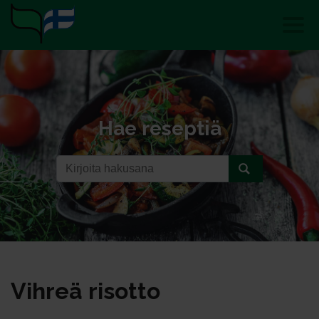
Hae reseptiä
Vih­reä ri­sot­to