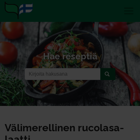
Hae reseptiä
Vä­li­me­rel­li­nen ru­co­la­sa­
laat­ti