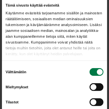
ja jäähdytä ne.
Tämä sivusto käyttää evästeitä
Asettele ainekset salaattikulhoon.
Käytämme evästeitä tarjoamamme sisällön ja mainosten
Sekoita kastikeainekset esimerkiksi lasitölkissä
räätälöimiseen, sosiaalisen median ominaisuuksien
ravistaen.
tukemiseen ja kävijämäärämme analysoimiseen. Lisäksi
Valuta kastike salaattiaineksille ja sekoita kahdella
jaamme sosiaalisen median, mainosalan ja analytiikka-
haarukalla varovastio nostellen.
alan kumppaneillemme tietoja siitä, miten käytät
sivustoamme. Kumppanimme voivat yhdistää näitä
Vinkki:
Kirpeähköä, retiisin makua muistuttavaa rucolaa
tietoja muihin tietoihin, joita olet antanut heille tai joita on
voi hienontaa myös kastikkeiden mausteeksi.
kerätty, kun olet käyttänyt heidän palvelujaan.
Ohje: Kotimaiset Kasvikset ry
S
Välttämätön
u
o
Luokka:
s
Mieltymykset
t
Lakto-ovovegetaariset ohjeet
,
Salaatit
,
Salaatit ja
u
marinoidut kasvikset, raasteet
,
Vegetaariset ohjeet
m
Tilastot
u