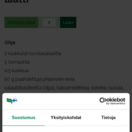
Annosmäärä
Ohje
2
ruukku(a) rucolasalaattia
5
tomaattia
0.5
kurkkua
50
g paahdettuja pinjansiemeniä
salaattikastiketta (öljyä, balsamietikkaa, sokeria, suolaa,
mustapippuria ja yrttejä)
Revi rucolasalaatti käsin suupaloiksi.
Suostumus
Yksityiskohdat
Tietoja
Leikkaa tomaatit lohkoiksi ja poista kantaosat. Leikkaa
kurkku suikaleiksi. Kuumenna pinjansiemenet pannulla