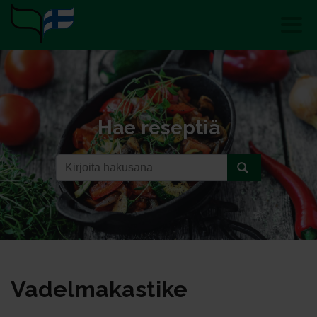
Hae reseptiä
Va­del­ma­kas­ti­ke