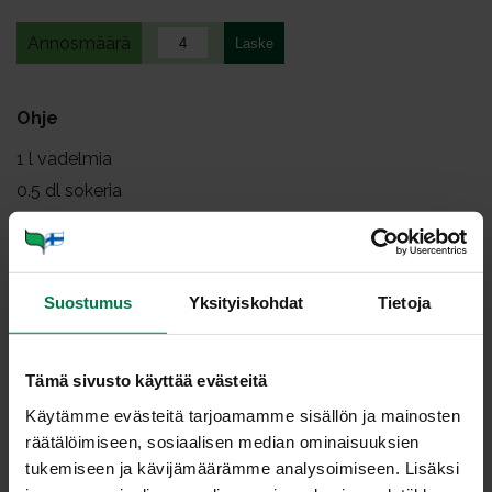
Annosmäärä
Ohje
1
l vadelmia
0.5
dl sokeria
Mittaa marjat ja sokeri kattilaan ja kuumenna
kiehumispisteeseen. Keitä noin viiden minuutin ajan.
Suostumus
Yksityiskohdat
Tietoja
Painele vadelmat soseeksi kattilan reunaa vasten
puulastalla.
Jos haluat, siivilöi marjasose, jolloin siemenet jäävät
Tämä sivusto käyttää evästeitä
siivilään.
Käytämme evästeitä tarjoamamme sisällön ja mainosten
Tarjoa vadelmakastiketta jäätelön, juustokakun tai
räätälöimiseen, sosiaalisen median ominaisuuksien
marja-/hedelmäsalaatin kastikkeena.
tukemiseen ja kävijämäärämme analysoimiseen. Lisäksi
Ohje: Kotimaiset Kasvikset ry