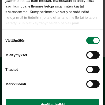
jaamme sosiaalisen median, mainosalan ja analytiikka-
alan kumppaneillemme tietoja siitä, miten käytät
sivustoamme. Kumppanimme voivat yhdistää näitä
tietoja muihin tietoihin, joita olet antanut heille tai joita on
Luokka:
kerätty, kun olet käyttänyt heidän palvelujaan.
Jälkiruoat, makeiset
,
Kastikkeet ja marinadit
,
Marjat
,
S
Salaatinkastikkeet
,
Vegetaariset ohjeet
Välttämätön
u
o
s
Mieltymykset
t
u
m
Tilastot
u
k
Markkinointi
s
e
n
Kotimaiset Kasvikset
v
Hyväksy kaikki