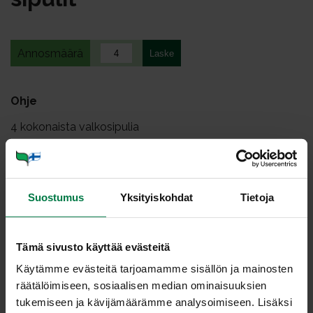
Annosmäärä
Ohje
4
kokonaista valkosipulia
Leikkaa kokonaisista valkosipuleista pala kärjestä pois.
Paahda valkosipuleita 250-asteisessa uunissa noin 15
Suostumus
Yksityiskohdat
Tietoja
minuuttia.
Paahdettu valkosipuli on maultaan mieto ja sopii
sellaisenaan esimerkiksi grillatun lihan lisäkkeeksi.
Tämä sivusto käyttää evästeitä
Valkosipulit voi kypsentää vastaavasti myös grillissä.
Käytämme evästeitä tarjoamamme sisällön ja mainosten
Paahdettu valkosipuli sopii hyvin erilaisten levitteiden
räätälöimiseen, sosiaalisen median ominaisuuksien
ja tahnojen valmistukseen.
tukemiseen ja kävijämäärämme analysoimiseen. Lisäksi