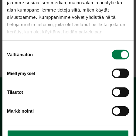
jaamme sosiaalisen median, mainosalan ja analytiikka-
Ohje: Kotimaiset Kasvikset ry
alan kumppaneillemme tietoja siitä, miten käytät
sivustoamme. Kumppanimme voivat yhdistää näitä
tietoja muihin tietoihin, joita olet antanut heille tai joita on
Luokka:
kerätty, kun olet käyttänyt heidän palvelujaan.
Lämpimät lisäkeruoat
,
Salsat, tahnat ja vastaavat
,
Sipulit
,
S
Vegetaariset ohjeet
Välttämätön
u
o
s
Mieltymykset
t
u
m
Tilastot
u
k
Markkinointi
s
e
n
Kotimaiset Kasvikset
v