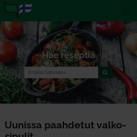
Hae reseptiä
Uu­nis­sa paah­de­tut val­ko­
si­pu­lit