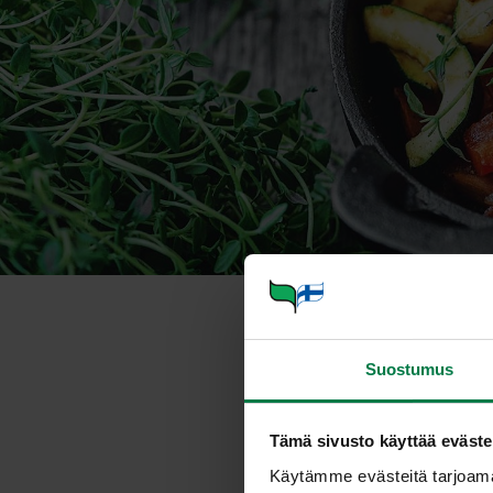
Tammenlehti-
Suostumus
Annosmäärä
Tämä sivusto käyttää eväste
Käytämme evästeitä tarjoama
Ohje