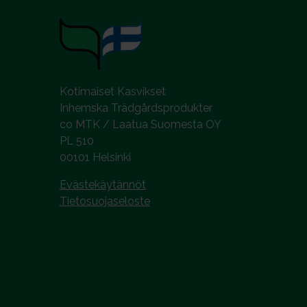
i
n
t
a
Kotimaiset Kasvikset
Inhemska Trädgårdsprodukter
co MTK / Laatua Suomesta OY
PL 510
00101 Helsinki
Evästekäytännöt
Tietosuojaseloste