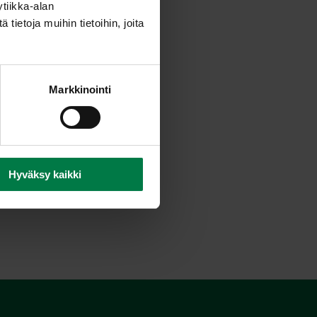
tiikka-alan
kealle tarjoiluvadille.
ietoja muihin tietoihin, joita
paprikakuutiot ja
Markkinointi
Hyväksy kaikki