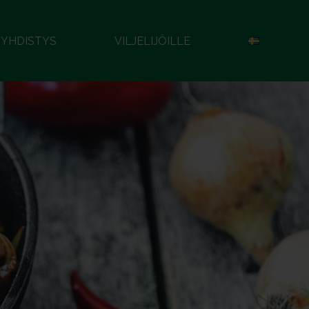
YHDISTYS
VILJELIJÖILLE