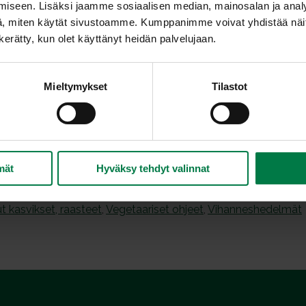
iseen. Lisäksi jaamme sosiaalisen median, mainosalan ja analy
Revi salaattien lehdet suupaloiksi ja asettele laa
, miten käytät sivustoamme. Kumppanimme voivat yhdistää näitä t
Lisää joukkoon kurpitsasalaatti liemineen sekä 
n kerätty, kun olet käyttänyt heidän palvelujaan.
seesaminsiemenet.
Tarjoa lisäkesalaattina.
een
Mieltymykset
Tilastot
Ohje: Kotimaiset Kasvikset ry
a
mät
Hyväksy tehdyt valinnat
ut kasvikset, raasteet
,
Vegetaariset ohjeet
,
Vihanneshedelmät