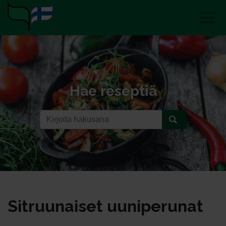
Hae reseptiä
Sit­ruu­nai­set uu­ni­pe­ru­nat