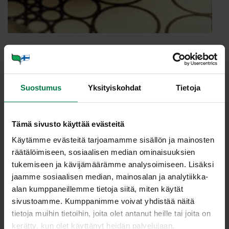
Annosmäärä
Suostumus
Yksityiskohdat
Tietoja
Ohje
1
kg yleisperunoita (keltainen väritunniste: esim. Van
Tämä sivusto käyttää evästeitä
Gogh, Victoria, Matilda, Idole)
Käytämme evästeitä tarjoamamme sisällön ja mainosten
0.5
sitruunan mehu
räätälöimiseen, sosiaalisen median ominaisuuksien
3
rkl rypsiöljyä
tukemiseen ja kävijämäärämme analysoimiseen. Lisäksi
jaamme sosiaalisen median, mainosalan ja analytiikka-
3
valkosipulinkynttä
alan kumppaneillemme tietoja siitä, miten käytät
suolaa
sivustoamme. Kumppanimme voivat yhdistää näitä
mustapippuria
tietoja muihin tietoihin, joita olet antanut heille tai joita on
kerätty, kun olet käyttänyt heidän palvelujaan.