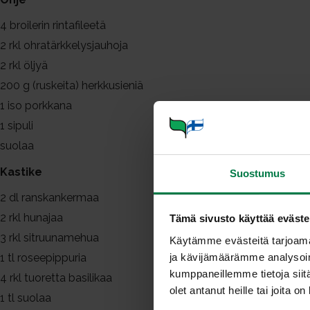
4
broilerin rintafileetä
2
rkl ohratärkkelysjauhoja
2
rkl öljyä
200
g (ruskeita) herkkusieniä
1
iso porkkana
1
sipuli
suolaa
Kastike
Suostumus
2
dl ranskankermaa
2
rkl hunajaa
Tämä sivusto käyttää eväste
3
rkl sitruunamehua
Käytämme evästeitä tarjoama
ja kävijämäärämme analysoim
1
tl roseepippuria
kumppaneillemme tietoja siitä
4
rkl tuoretta basilikaa
olet antanut heille tai joita o
1
tl suolaa