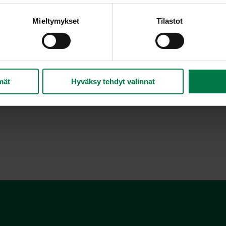
ta pannussa. Laita uunivuokaan.
Mieltymykset
Tilastot
a silppua sipuli. Paista herkkusienet, lisää porkkanaraaste ja s
n päälle. Kypsennä uunissa 175 asteessa noin 40 minuuttia. Kori
mät
Hyväksy tehdyt valinnat