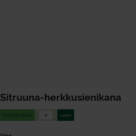
Sitruuna-herkkusienikana
Annosmäärä
Ohje