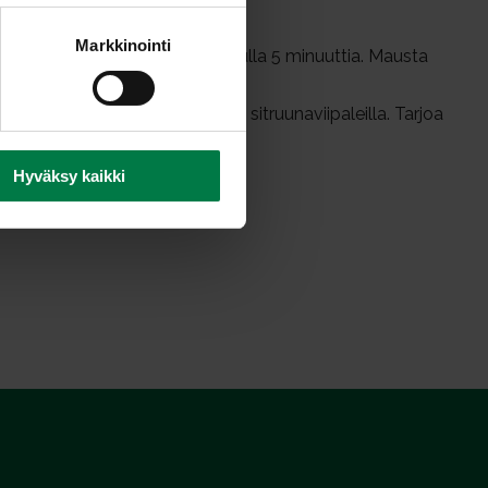
Markkinointi
ilputtu sipuli. Anna hautua pannulla 5 minuuttia. Mausta
stele tuoreella basilikalla ja sitruunaviipaleilla. Tarjoa
Hyväksy kaikki