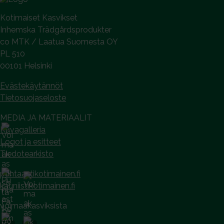
a
Kotimaiset Kasvikset
Inhemska Trädgårdsprodukter
co MTK / Laatua Suomesta OY
PL 510
00101 Helsinki
Evästekäytännöt
Tietosuojaseloste
MEDIA JA MATERIAALIT
Kuvagalleria
Logot ja esitteet
Tiedotearkisto
puhtaastikotimainen.fi
kauniistikotimainen.fi
voimaakasviksista