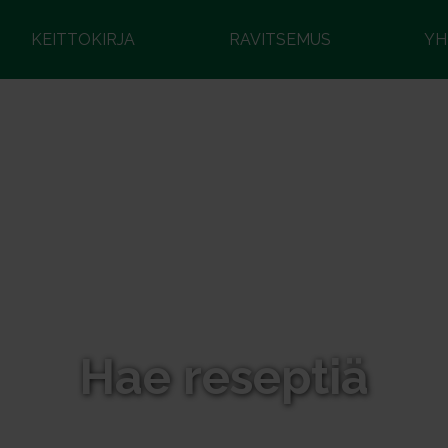
KEITTOKIRJA
RAVITSEMUS
YH
Hae reseptiä