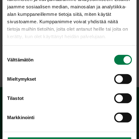
jaamme sosiaalisen median, mainosalan ja analytiikka-
Ohje: Kotimaiset Kasvikset ry
alan kumppaneillemme tietoja siitä, miten käytät
sivustoamme. Kumppanimme voivat yhdistää näitä
tietoja muihin tietoihin, joita olet antanut heille tai joita on
kerätty, kun olet käyttänyt heidän palvelujaan.
Luokka:
Kylmät lisäkeruoat
,
Säilöntäohjeet
,
Sipulit
,
Vegetaariset
S
Välttämätön
ohjeet
u
o
s
Mieltymykset
t
u
m
Tilastot
u
k
Markkinointi
s
e
n