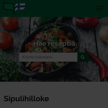
Hae reseptiä
Si­pu­li­hil­lo­ke