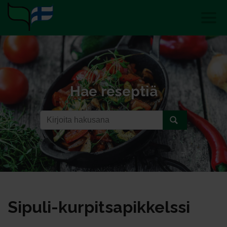
Hae reseptiä
Si­pu­li-kur­pit­sa­pik­kels­si