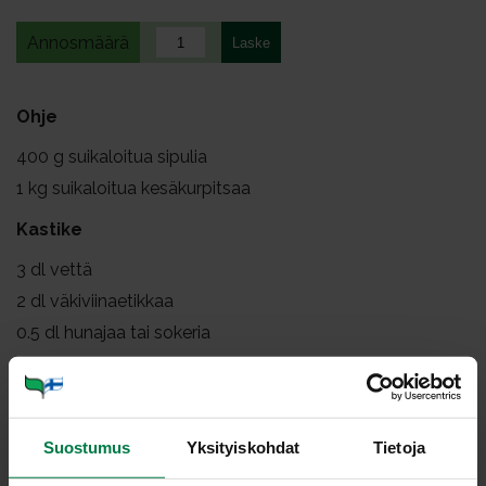
Annosmäärä
Ohje
400
g suikaloitua sipulia
1
kg suikaloitua kesäkurpitsaa
Kastike
3
dl vettä
2
dl väkiviinaetikkaa
0.5
dl hunajaa tai sokeria
1
tl suolaa
3
valkosipulinkynttä
1
tl sinapinsiemeniä
Suostumus
Yksityiskohdat
Tietoja
1
rkl anista