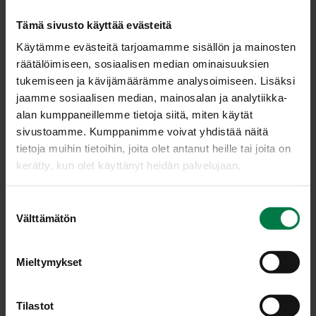
Mittaa liemen aineet laakeahkoon kattilaan,
Tämä sivusto käyttää evästeitä
valkosipulinkynnet viipaloituina. Kuumenna kiehuvaksi
Käytämme evästeitä tarjoamamme sisällön ja mainosten
ja lisää joukkoon sipulisuikaleet. Anna keihua miedolla
räätälöimiseen, sosiaalisen median ominaisuuksien
lämmöllä kannen alla pari minuuttia.
tukemiseen ja kävijämäärämme analysoimiseen. Lisäksi
Lisää kurpitsasuikaleet ja anna niiden kiehua minuutin
jaamme sosiaalisen median, mainosalan ja analytiikka-
ajan. Sekoita ja painele aineita liemeen.
alan kumppaneillemme tietoja siitä, miten käytät
Ota kattila pois liedeltä ja anna jäähtyä kannen alla.
sivustoamme. Kumppanimme voivat yhdistää näitä
Purkita seos. Pikkelssi säilyy jääkaapissa useita
tietoja muihin tietoihin, joita olet antanut heille tai joita on
kuukausia.
kerätty, kun olet käyttänyt heidän palvelujaan.
Ohje: Kotimaiset Kasvikset ry
S
Välttämätön
u
o
s
Luokka:
Mieltymykset
t
Lakto-ovovegetaariset ohjeet
,
Säilöntäohjeet
,
Sipulit
,
u
Vegetaariset ohjeet
,
Vihanneshedelmät
m
Tilastot