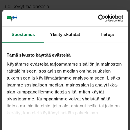
1
dl kevytmajoneesia
0.5
dl maustamatonta jogurttia
1
rkl sinappia
2
tl sokeria
Suostumus
Yksityiskohdat
Tietoja
0.5
tl suolaa
rouhittua pippuria
Tämä sivusto käyttää evästeitä
Käytämme evästeitä tarjoamamme sisällön ja mainosten
Kuori selleri ja leikkaa ohuiksi viipaleiksi tai pieniksi
räätälöimiseen, sosiaalisen median ominaisuuksien
kuutioiksi. Kuumenna vesi kiehuvaksi, lisää suola ja
tukemiseen ja kävijämäärämme analysoimiseen. Lisäksi
selleri. Käytä vettä vain sen verran, että se näkyy juuri
jaamme sosiaalisen median, mainosalan ja analytiikka-
ja juuri palojen joukosta. Keitä selleripalat pehmeiksi ja
alan kumppaneillemme tietoja siitä, miten käytät
anna jäähtyä keitinvedessä. Leikkaa keitetyt, kuoritut
sivustoamme. Kumppanimme voivat yhdistää näitä
perunat viipaleiksi. Kuori ja viipaloi tai kuutioi omena.
tietoja muihin tietoihin, joita olet antanut heille tai joita on
Silppua ruohosipuli. Sekoita sellerikuutiot,
kerätty, kun olet käyttänyt heidän palvelujaan.
perunaviipaleet ja omenapalat. Kääntele sekaan lähes
kaikki ruohosipuli.
S
Sekoita kastikkeen ainekset, tarkista maku ja käännä