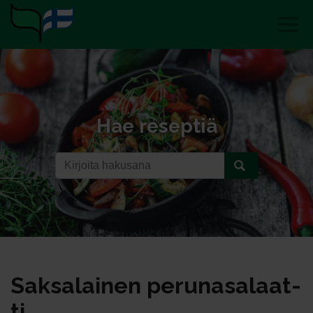
Hae reseptiä
Sak­sa­lai­nen pe­ru­na­sa­laat­
ti