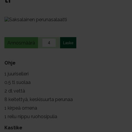
Annosmäärä
Ohje
1
juuriselleri
0.5
tl suolaa
2
dl vettä
8
keitettyä, keskisuurta perunaa
1
kirpeä omena
1
reilu nippu ruohosipulia
Kastike