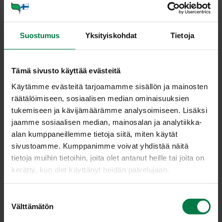
Ohje
2
kpl tomaattia
Suostumus
Yksityiskohdat
Tietoja
0.5
kpl kesäkurpitsa
1
kpl pieni sipuli
Tämä sivusto käyttää evästeitä
2
kpl revittyä ruisleipäpalaa
Käytämme evästeitä tarjoamamme sisällön ja mainosten
tuoretta timjamia
räätälöimiseen, sosiaalisen median ominaisuuksien
2
dl juustoraastetta
tukemiseen ja kävijämäärämme analysoimiseen. Lisäksi
jaamme sosiaalisen median, mainosalan ja analytiikka-
Lämmitä uuni 200 asteeseen. Viipaloi tomaatit ja
alan kumppaneillemme tietoja siitä, miten käytät
kesäkurpitsa. Kuori ja kuutio sipuli. Avaa ruisleivät ja
sivustoamme. Kumppanimme voivat yhdistää näitä
ripottele näille neljälle pohjalle sipulikuutiot.
tietoja muihin tietoihin, joita olet antanut heille tai joita on
Asettele leiville limittäin tomaatti- ja
kerätty, kun olet käyttänyt heidän palvelujaan.
kesäkurpitsaviipaleita.
Ripota pinnalle timjamia ja juustoraastetta.
S
Välttämätön
u
Kuorruta uunissa noin 12 minuuttia ja tarjoa leivät
o
lämpiminä.