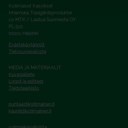
Kotimaiset Kasvikset
Inhemska Trädgårdsprodukter
co MTK / Laatua Suomesta OY
PL 510
00101 Helsinki
Evästekäytännöt
Tietosuojaseloste
MEDIA JA MATERIAALIT
Kuvagalleria
Logot ja esitteet
Tiedotearkisto
puhtaastikotimainen.fi
kauniistikotimainen.fi
voimaakasviksista