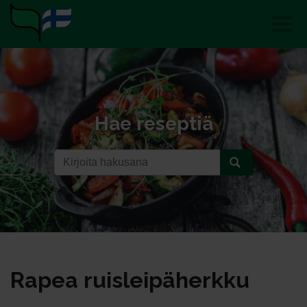
Hae reseptiä
Ra­pea ruis­lei­pä­herk­ku