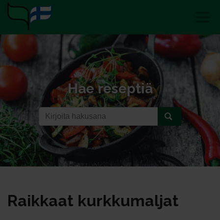
Hae reseptiä
Raik­kaat kurk­ku­mal­jat