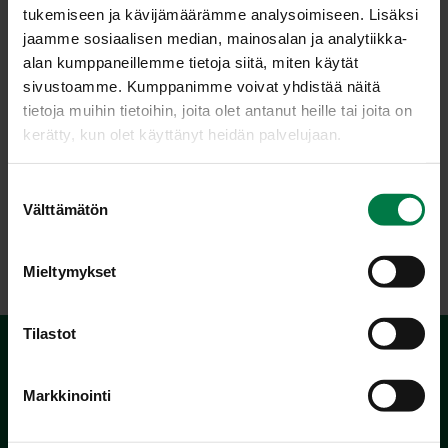
tukemiseen ja kävijämäärämme analysoimiseen. Lisäksi
Tarkista maku ja lisää tarvittaessa vettä tai mausteita.
jaamme sosiaalisen median, mainosalan ja analytiikka-
Jaa pieniin laseihin ja tarjoa mieluiten heti.
alan kumppaneillemme tietoja siitä, miten käytät
sivustoamme. Kumppanimme voivat yhdistää näitä
Kotimaiset Kasvikset ry
tietoja muihin tietoihin, joita olet antanut heille tai joita on
kerätty, kun olet käyttänyt heidän palvelujaan.
Luokka:
S
Välttämätön
u
Juomat
,
Välipalat, pienet syötävät
,
Vihanneshedelmät
o
s
Mieltymykset
t
u
m
Tilastot
u
k
Markkinointi
s
e