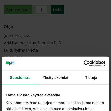
Annosmäärä
Ohje
300
g kurkkua
2
rkl hienonnettua, tuoretta tilliä
1.5
dl kylmää vettä
1
tl sokeria
0.5
tl suolaa
1
rkl väkiviinaetikkaa
Suostumus
Yksityiskohdat
Tietoja
Paloittele kurkku tehosekoittimeen tai kannuun. Lisää
tilli.
Tämä sivusto käyttää evästeitä
Soseuta kurkku tehosekoittimella tai
Käytämme evästeitä tarjoamamme sisällön ja mainosten
sauvasekoittimella. Lisää loput aineet ja sekoita
räätälöimiseen, sosiaalisen median ominaisuuksien
tasaiseksi.