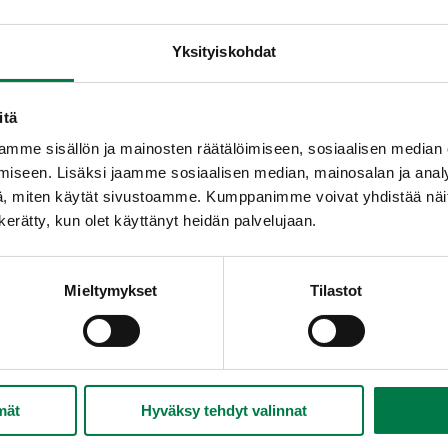
Suikaloi kasvikset.
Kuumenna öljyä vokki- tai muurinpohjapannus
Yksityiskohdat
Lisää pannulle ensin kaalisuikaleet ja kuullota ni
muutaman minuutin ajan.
itä
Lisää porkkanat ja sipulit sekä viipaloidut porto
mme sisällön ja mainosten räätälöimiseen, sosiaalisen median
pari minuuttia.
iseen. Lisäksi jaamme sosiaalisen median, mainosalan ja analy
Lisää paprikasuikaleet ja kuumenna koko seosta
, miten käytät sivustoamme. Kumppanimme voivat yhdistää näitä t
lastalla käännellen.
n kerätty, kun olet käyttänyt heidän palvelujaan.
Sekoita kastikkeen ainekset ja kaada pannuun 
Nostele kasviksia sen verran, että kastike maus
mahdollisimman hyvin. Tarjoa vokki esimerkiksi 
Mieltymykset
Tilastot
Ohje: Kotimaiset Kasvikset ry
mät
Hyväksy tehdyt valinnat