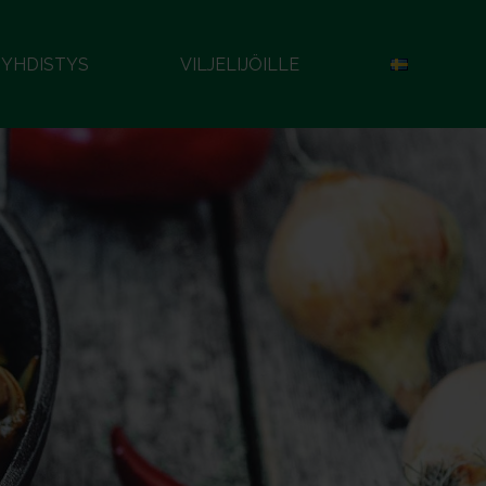
YHDISTYS
VILJELIJÖILLE