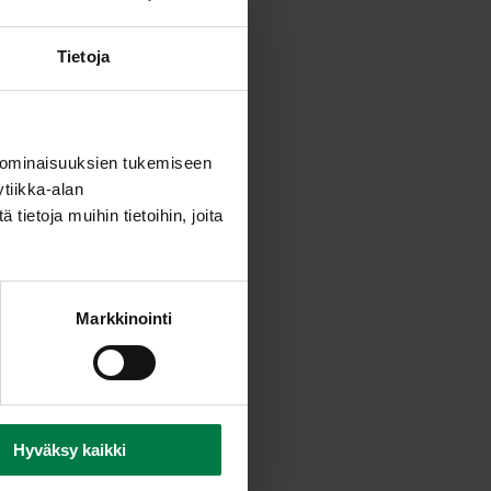
sa.
Tietoja
itä välillä käännellen
bellot ja jatka paistamista
 ominaisuuksien tukemiseen
tiikka-alan
 vielä hetki kahdella
ietoja muihin tietoihin, joita
kasvisten sekaan.
taa kasviksia
riisinuudelien kanssa.
Markkinointi
Hyväksy kaikki