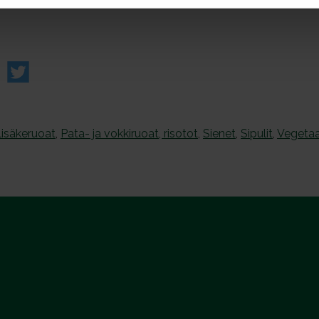
isäkeruoat
,
Pata- ja vokkiruoat, risotot
,
Sienet
,
Sipulit
,
Vegetaa