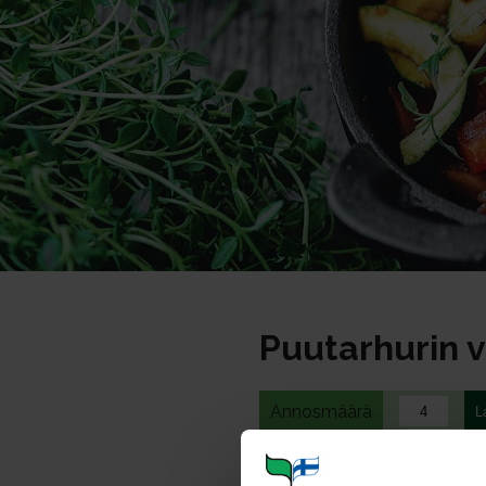
Puutarhurin v
Annosmäärä
Ohje