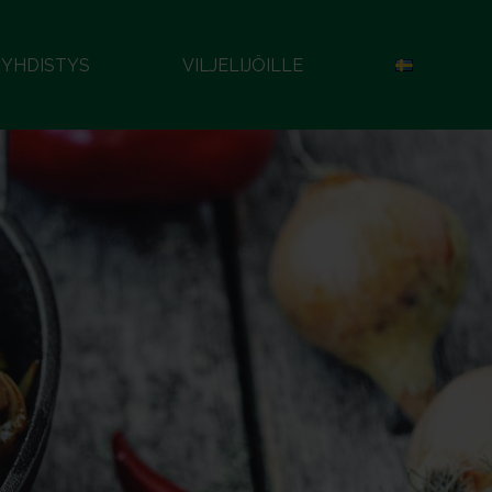
YHDISTYS
VILJELIJÖILLE