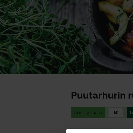
Puutarhurin r
Annosmäärä
Ohje