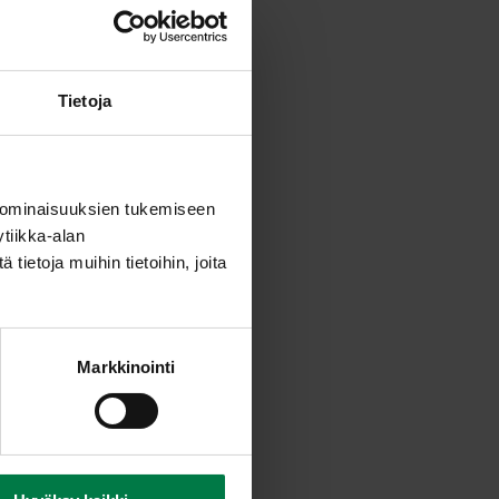
ä, sulata ja valuta se.
5-30 minuuttia.
Tietoja
Lisää sitten muut kasvikset.
 kuten kääretorttu.
 ominaisuuksien tukemiseen
etki uunissa.
tiikka-alan
ietoja muihin tietoihin, joita
Markkinointi