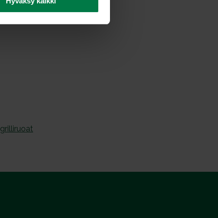
Hyväksy kaikki
grilliruoat