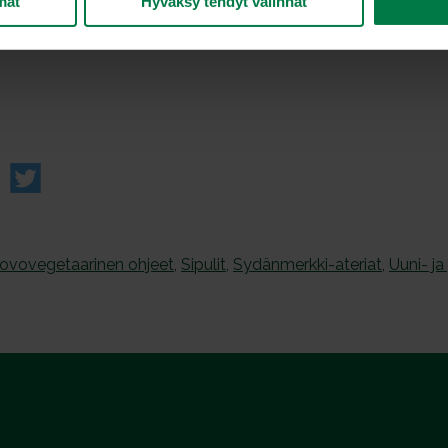
mät
Hyväksy tehdyt valinnat
ovovegetaarinen ohjeet
,
Sipulit
,
Sydänmerkki-ateriat
,
Uuni- ja 