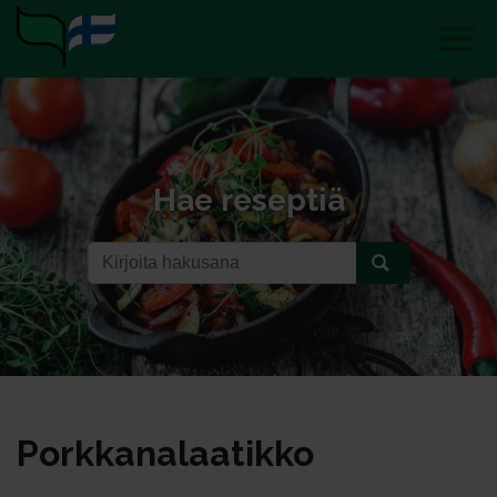
Hae reseptiä
Pork­ka­na­laa­tik­ko