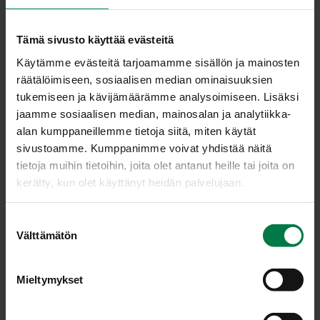
Lisää riisit kiehuvaan veteen. Keitä kunnes vesi on
Tämä sivusto käyttää evästeitä
imeytynyt riisiin. Lisää maito ja hauduta puuroa kannen
Käytämme evästeitä tarjoamamme sisällön ja mainosten
alla noin 30 minuuttia välillä hämmentäen.
räätälöimiseen, sosiaalisen median ominaisuuksien
Lisää puuroon keitetyt, hienoksi raastetut porkkanat,
tukemiseen ja kävijämäärämme analysoimiseen. Lisäksi
munat, siirappi, suola, valkopippuri ja muskotti.
jaamme sosiaalisen median, mainosalan ja analytiikka-
Kaada seos voideltuun uunivuokaan. Tasoita pinta tai
alan kumppaneillemme tietoja siitä, miten käytät
tee kuvioita esim. lusikalla ja ripottele sille
sivustoamme. Kumppanimme voivat yhdistää näitä
korppujauhetta ja halutessasi margariininokareita.
tietoja muihin tietoihin, joita olet antanut heille tai joita on
Kypsennä laatikkoa 175-200 asteisessa uunissa noin 1
kerätty, kun olet käyttänyt heidän palvelujaan.
tunti.
S
Ohje: Kotimaiset Kasvikset ry
Välttämätön
u
o
s
Mieltymykset
Luokka:
t
u
Juurekset
,
Lakto-ovovegetaariset ohjeet
,
Lämpimät