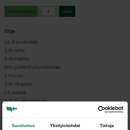
Annosmäärä
Ohje
1.5
dl puuroriisiä
3
dl vettä
6
dl maitoa
500
g keitettyä porkkanaa
2
munaa
3
rkl siirappia
1
tl suolaa
0.25
tl valkopippuria
ripaus muskottia
korppujauhetta
Suostumus
Yksityiskohdat
Tietoja
(margariininokareita)