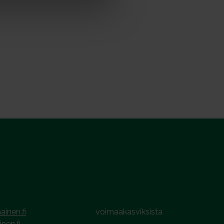
ainen.fi
voimaakasviksista
inen.fi