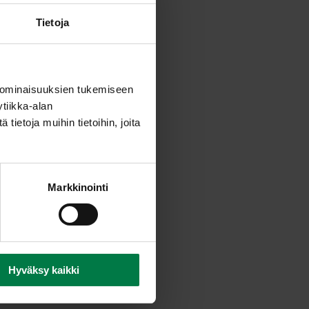
ehnäjauho ja suola. Anna
Tietoja
eessa n. 15 minuuttia.
a vesi. Hauduta kypsäksi.
 ominaisuuksien tukemiseen
tiikka-alan
usteet.
ietoja muihin tietoihin, joita
 kuten kääretorttu.
unissa.
Markkinointi
Hyväksy kaikki