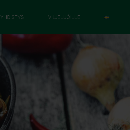
YHDISTYS
VILJELIJÖILLE