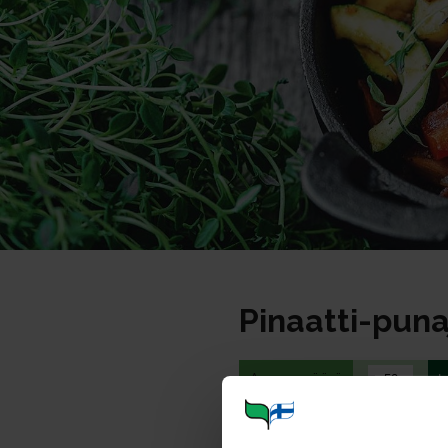
Pinaatti-pun
Annosmäärä
Ohje