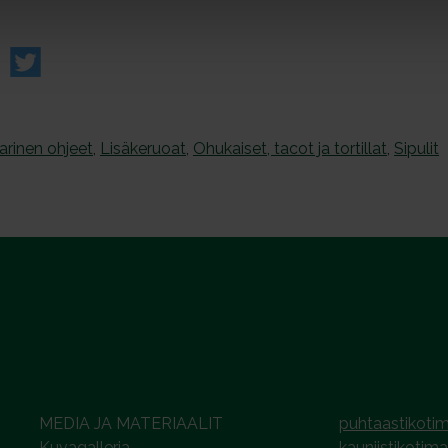
rinen ohjeet
,
Lisäkeruoat
,
Ohukaiset, tacot ja tortillat
,
Sipulit
MEDIA JA MATERIAALIT
puhtaastikotim
Kuvagalleria
kauniistikotima