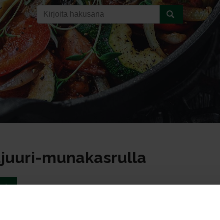
ajuuri-munakasrulla