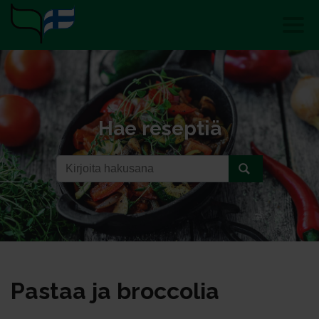
Hae reseptiä
Pas­taa ja broc­co­lia