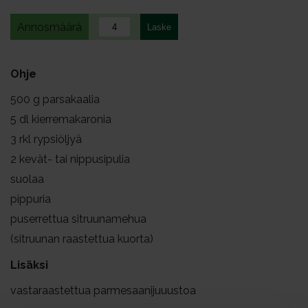
Annosmäärä
Ohje
500
g parsakaalia
5
dl kierremakaronia
3
rkl rypsiöljyä
2
kevät- tai nippusipulia
suolaa
pippuria
puserrettua sitruunamehua
(sitruunan raastettua kuorta)
Lisäksi
vastaraastettua parmesaanijuuustoa