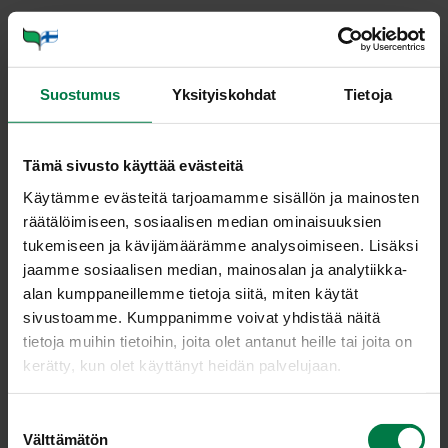
Paloittele parsakaalin varret ja irrottele nuput
annospaloiksi. Keitä parsakaalia muutaman minuutin
ajan vedessä tai höyrykypsennä. Valuta parsakaali,
Suostumus
Yksityiskohdat
Tietoja
mutta ota keitinvesi talteen.
Käytä keitinvesi osaksi pastan keitinvettä. Lisää
tarpeellinen määrä vettä ja suolaa. Keitä pasta al
Tämä sivusto käyttää evästeitä
dente.
Käytämme evästeitä tarjoamamme sisällön ja mainosten
Kuumenna tilkka öljyä isossa paistinpannussa tai
räätälöimiseen, sosiaalisen median ominaisuuksien
kasarissa. Kuullota viipaloidut sipulit. Lisää parsakaalit
tukemiseen ja kävijämäärämme analysoimiseen. Lisäksi
ja mausta kevyesti suolalla ja pippurilla. Puserra
jaamme sosiaalisen median, mainosalan ja analytiikka-
raikasteeksi muutama ruokalusikallinen sitruunamehua
alan kumppaneillemme tietoja siitä, miten käytät
ja raasta halutessasi myös sitruunan kuoren keltaista
sivustoamme. Kumppanimme voivat yhdistää näitä
osaa.
tietoja muihin tietoihin, joita olet antanut heille tai joita on
Yhdistä parsakaaliseos pastaan varovasti kahdella
kerätty, kun olet käyttänyt heidän palvelujaan.
lastalla käännellen. Raasta parsakaalipastan päälle
lautaselle parmesaanijuustoa.
S
Välttämätön
u
Vinkki: