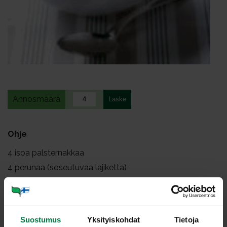
Annosmäärä
Ohje
4
isoa palsternakkaa
4
perunaa (soseutuvaa lajiketta)
1
iso sipuli
1
rkl öljyä
mustapippuria rouhittuna
Suostumus
Yksityiskohdat
Tietoja
1
l kana- tai kasvislientä