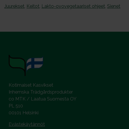
Juurekset
,
Keitot
,
Lakto-ovovegetaariset ohjeet
,
Sienet
Kotimaiset Kasvikset
Inhemska Trädgårdsprodukter
co MTK / Laatua Suomesta OY
PL 510
00101 Helsinki
Evästekäytännöt