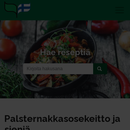
Hae reseptiä
Pals­ter­nak­ka­so­se­keit­to ja
sie­niä