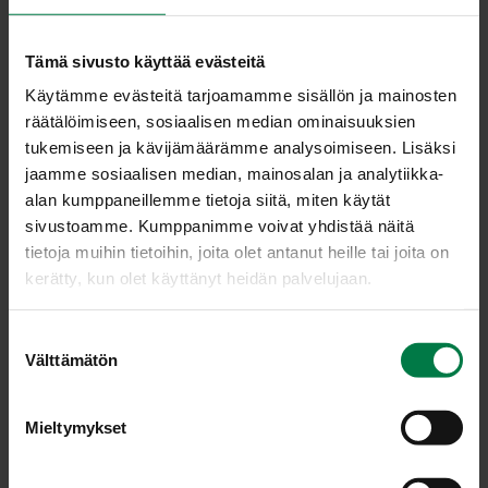
2
tl omenaviinietikkaa
1
dl kermaa
Tämä sivusto käyttää evästeitä
Käytämme evästeitä tarjoamamme sisällön ja mainosten
Lisäksi
räätälöimiseen, sosiaalisen median ominaisuuksien
1
dl auringonkukansiemeniä
tukemiseen ja kävijämäärämme analysoimiseen. Lisäksi
1
rkl pullomargariinia
jaamme sosiaalisen median, mainosalan ja analytiikka-
alan kumppaneillemme tietoja siitä, miten käytät
100
g siitakesieniä
sivustoamme. Kumppanimme voivat yhdistää näitä
tuoretta kirveliä
tietoja muihin tietoihin, joita olet antanut heille tai joita on
kerätty, kun olet käyttänyt heidän palvelujaan.
Kuori ja leikkaa palsternakat ja perunat lohkoiksi.
Kuori ja hienonna sipuli. Kuumenna öljy kattilassa ja
S
kuullota sipuli. Lisää juureslohkot. Kuumenna niitä hetki
Välttämätön
u
öljyssä ja mausta mustapippurilla. Lisää neste.
o
Kypsennä juurekset pehmeiksi kiehuvassa liemessä.
s
Mieltymykset
Soseuta keitto sauvasekoittimella. Tarkista maku ja
t
lisää raikasteeksi tilkka omenaviinietikkaa. Pehmennä
u