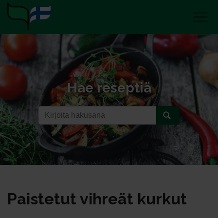
Hae reseptiä
Pais­te­tut vih­reät kur­kut