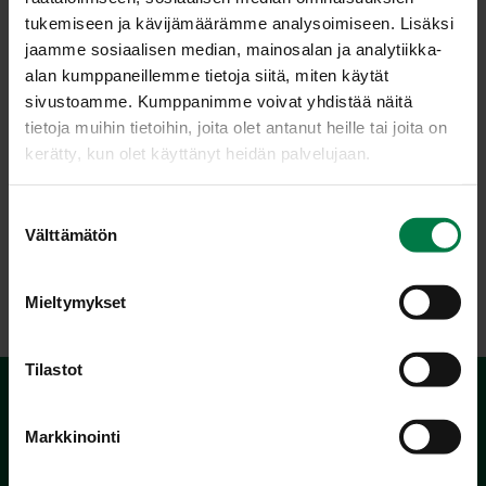
tukemiseen ja kävijämäärämme analysoimiseen. Lisäksi
pannuun. Anna kiehua pari minuttia.
jaamme sosiaalisen median, mainosalan ja analytiikka-
Vinkki: Tarjoa paistetut kurkut esimerkiksi pihvien kanssa
alan kumppaneillemme tietoja siitä, miten käytät
tai ruokien lisukkeena.
sivustoamme. Kumppanimme voivat yhdistää näitä
tietoja muihin tietoihin, joita olet antanut heille tai joita on
kerätty, kun olet käyttänyt heidän palvelujaan.
Luokka:
S
Välttämätön
Lakto-ovovegetaarinen ohjeet
,
Lisäkeruoat
,
Pannulla
u
paistetut
,
Vihanneshedelmät
o
s
Mieltymykset
t
u
m
Tilastot
u
k
Markkinointi
s
e