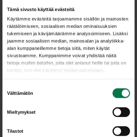
Kauli nousseesta taikinasta noin 2 cm:n paksuinen
Tämä sivusto käyttää evästeitä
taikinalevy runsaasti jauhotetulla pöydällä, jauhota
Käytämme evästeitä tarjoamamme sisällön ja mainosten
myös taikinan pinta.
räätälöimiseen, sosiaalisen median ominaisuuksien
Pistele levy haarukalla ja muotoile neliöksi muotilla tai
tukemiseen ja kävijämäärämme analysoimiseen. Lisäksi
taikinapyörällä. Voit muotoilla taikinasta myös tangon,
jaamme sosiaalisen median, mainosalan ja analytiikka-
josta leikkaat parin sentin paloja. Jauhota palat. Aseta
alan kumppaneillemme tietoja siitä, miten käytät
ruisleipäset leivinpaperin päälle pellille ja kohota
sivustoamme. Kumppanimme voivat yhdistää näitä
lämpöisessä paikassa peitettyinä noin 40 minuuttia.
tietoja muihin tietoihin, joita olet antanut heille tai joita on
Kostuta leipien pinnat paiston alussa sumutepullolla.
kerätty, kun olet käyttänyt heidän palvelujaan.
Paista 250 asteessa noin 25 min.
S
Ohje: Kotimaiset Kasvikset ry.
Välttämätön
u
o
s
Mieltymykset
Luokka:
t
u
Suolaiset leivonnaiset
,
Vegetaariset ohjeet
m
Tilastot