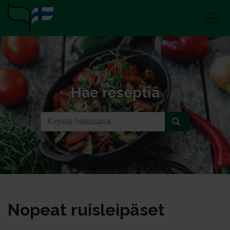
Hae reseptiä
No­peat ruis­lei­pä­set