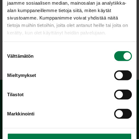
jaamme sosiaalisen median, mainosalan ja analytiikka-
Ohje: Kotimaiset Kasvikset ry
alan kumppaneillemme tietoja siitä, miten käytät
sivustoamme. Kumppanimme voivat yhdistää näitä
tietoja muihin tietoihin, joita olet antanut heille tai joita on
Luokka:
kerätty, kun olet käyttänyt heidän palvelujaan.
Hedelmät
,
Juomat
,
Lakto-ovovegetaariset ohjeet
,
S
Välipalat, pienet syötävät
,
Yrtit, idut ja versot, pinaatti
Välttämätön
u
o
s
Mieltymykset
t
u
m
Tilastot
u
k
Markkinointi
s
e
n
Kotimaiset Kasvikset
v