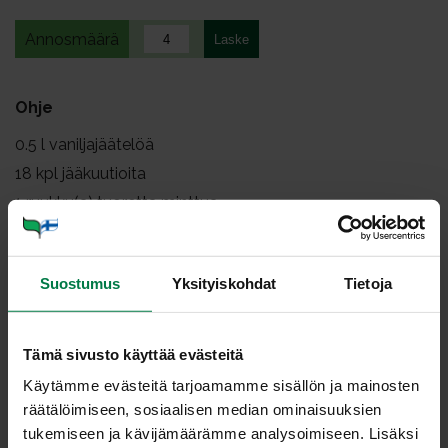
Annosmäärä
Ohje
0.5
l vaniljajäätelöä
18
kpl jääkuutioita
1
ruukku(a) tuoretta minttua
0.5
kpl sitruunan mehu
1
dl rasvatonta maitoa
Suostumus
Yksityiskohdat
Tietoja
Anna jäätelön pehmetä huoneenlämmössä puolisen
tuntia.
Tämä sivusto käyttää evästeitä
Pane kaikki ainekset tehosekoittimeen ja käytä seos
Käytämme evästeitä tarjoamamme sisällön ja mainosten
tasaiseksi.
räätälöimiseen, sosiaalisen median ominaisuuksien
Kaada laseihin ja nauti.
tukemiseen ja kävijämäärämme analysoimiseen. Lisäksi