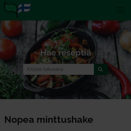
Hae reseptiä
No­pea mint­tus­ha­ke