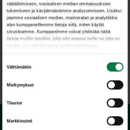
räätälöimiseen, sosiaalisen median ominaisuuksien
mustaherukkasose ja liivateseos kevyesti käännellen.
tukemiseen ja kävijämäärämme analysoimiseen. Lisäksi
Jaa marjavaahto annosmaljoihin ja anna hyytyä
jaamme sosiaalisen median, mainosalan ja analytiikka-
jääkaapissa muutama tunti ennen tarjoilua.
alan kumppaneillemme tietoja siitä, miten käytät
sivustoamme. Kumppanimme voivat yhdistää näitä
Ohje: Kotimaiset Kasvikset ry
tietoja muihin tietoihin, joita olet antanut heille tai joita on
kerätty, kun olet käyttänyt heidän palvelujaan.
Luokka:
S
Välttämätön
u
Jälkiruoat, makeiset
,
Lakto-ovovegetaariset ohjeet
,
o
Marjat
,
Välipalat, pienet syötävät
s
Mieltymykset
t
u
m
Tilastot
u
k
Markkinointi
s