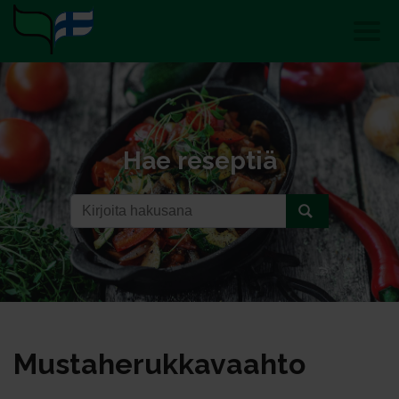
Hae reseptiä
Mus­ta­he­ruk­ka­vaah­to