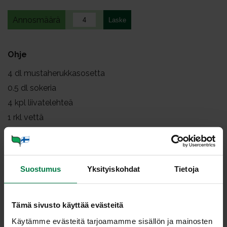
Annosmäärä
Ohje
4
dl mustaherukkasosetta
0.5
dl sokeria
4
kpl liivatelehteä
1
rkl vettä
3
dl vispautuvaa kermaa
Soseuta mustaherukat tehosekoittimessa ja mausta
Suostumus
Yksityiskohdat
Tietoja
sokerilla.
Liota liivatelehtiä muutama minuutti runsaassa
kylmässä vedessä. Kuumenna 1 rkl vettä ja liuota
Tämä sivusto käyttää evästeitä
siihen puserretut liivatelehdet.
Käytämme evästeitä tarjoamamme sisällön ja mainosten
Vatkaa kerma vaahdoksi. Sekoita kermavaahtoon