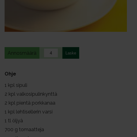
Annosmäärä
Ohje
1
kpl sipuli
2
kpl valkosipulinkynttä
2
kpl pientä porkkanaa
1
kpl lehtisellerin varsi
1
tl öljyä
700
g tomaatteja