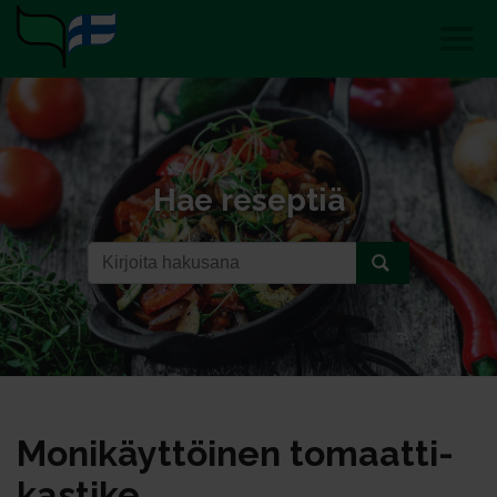
Hae reseptiä
Mo­ni­käyt­töi­nen to­maat­ti­
kas­ti­ke