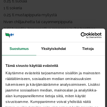
0.25
tl suolaa
1
tl sokeria
0.25
tl mustapippuria myllystä
hiven chilijauhetta tai cayennenpippuria
2
rkl tuoretta, hienonnettua oreganoa ja/tai basilikaa
Kuori ja hienonna sipuli ja valkosipulinkynnet. Kuori ja
viipaloi porkkanat. Hienonna varsiselleri. Poista
Suostumus
Yksityiskohdat
Tietoja
tomaateista kannat ja paloittele tomaatit.
Kuumenna kattilassa öljytilkka ja kuullota sipuleita,
Tämä sivusto käyttää evästeitä
porkkanaa ja lehtiselleriä muutama minuutti. Lisää
tomaatit, suola, sokeri ja pippuri sekä ripaus chiliä tai
Käytämme evästeitä tarjoamamme sisällön ja mainosten
cayennea.
räätälöimiseen, sosiaalisen median ominaisuuksien
tukemiseen ja kävijämäärämme analysoimiseen. Lisäksi
Anna kastikkeen hautua keskilämmöllä noin 20
jaamme sosiaalisen median, mainosalan ja analytiikka-
minuuttia. Nosta pois liedeltä.
alan kumppaneillemme tietoja siitä, miten käytät
Mausta oreganolla tai basilikalla ja ohenna tarvittaessa
sivustoamme. Kumppanimme voivat yhdistää näitä
vedellä. Voit pyöräyttää muutaman kerran