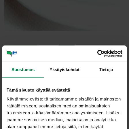
Annosmäärä
Suostumus
Yksityiskohdat
Tietoja
Ohje
0.5
dl rypsiöljyä
jauhettua muskottipähkinää
Tämä sivusto käyttää evästeitä
suolatonta yrttimaustesekoitusta
Käytämme evästeitä tarjoamamme sisällön ja mainosten
räätälöimiseen, sosiaalisen median ominaisuuksien
kurkumaa tai sahramia
tukemiseen ja kävijämäärämme analysoimiseen. Lisäksi
1
pieni kukkakaali nuppuina
jaamme sosiaalisen median, mainosalan ja analytiikka-
1
pieni vihreä kukkakaali nuppuina
alan kumppaneillemme tietoja siitä, miten käytät