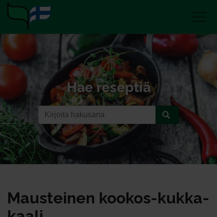
Hae reseptiä
Maus­tei­nen koo­kos-kuk­ka­
kaa­li