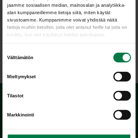
jaamme sosiaalisen median, mainosalan ja analytiikka-
Ohje: Kotimaiset Kasvikset ry
alan kumppaneillemme tietoja siitä, miten käytät
sivustoamme. Kumppanimme voivat yhdistää näitä
tietoja muihin tietoihin, joita olet antanut heille tai joita on
kerätty, kun olet käyttänyt heidän palvelujaan.
Luokka:
Juomat
,
Lakto-ovovegetaariset ohjeet
,
Marjat
,
Välipalat,
S
pienet syötävät
Välttämätön
u
o
s
Mieltymykset
t
u
m
Tilastot
u
k
Markkinointi
s
e
n