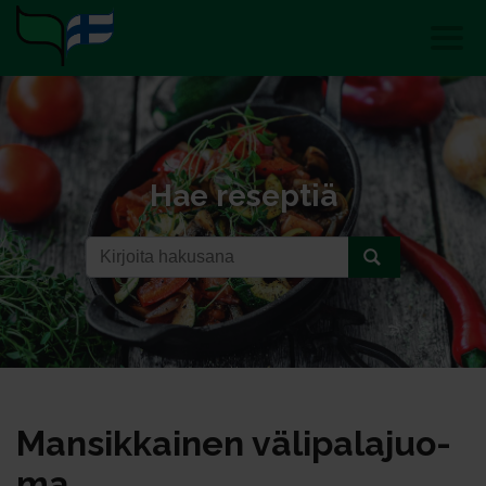
Hae reseptiä
Man­sik­kai­nen vä­li­pa­la­juo­
ma