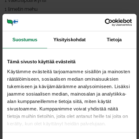
1
valkosipulinkynsi
1
limetin mehu
1
tl dijonin sinappia
1.5
dl rypsiöljyä
8
anjovisfileetä
Suostumus
Yksityiskohdat
Tietoja
2
rkl parmesaanijuustoraastetta
2
rkl maustamatonta jogurttia
Tämä sivusto käyttää evästeitä
Lisäksi
Käytämme evästeitä tarjoamamme sisällön ja mainosten
paahdettuja ruisleipätikkuja
räätälöimiseen, sosiaalisen median ominaisuuksien
tukemiseen ja kävijämäärämme analysoimiseen. Lisäksi
parmesaanilastuja
jaamme sosiaalisen median, mainosalan ja analytiikka-
alan kumppaneillemme tietoja siitä, miten käytät
Keitä perunat kypsiksi ja jätä jäähtymään. Keitä myös
sivustoamme. Kumppanimme voivat yhdistää näitä
kananmunat.
tietoja muihin tietoihin, joita olet antanut heille tai joita on
Kuori ja viipaloi punasipulit. Voit mitata kulhon pohjalle
kerätty, kun olet käyttänyt heidän palvelujaan.
1 rkl viinietikkaa, 2 rkl öljyä, suolaa, pippuria ja sokeria ja
lisätä punasipulit tähän seokseen marinoitumaan.