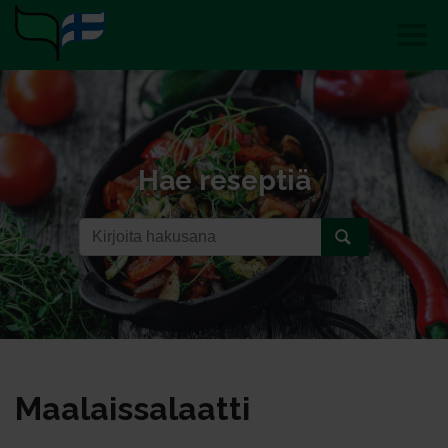
Hae reseptiä
Maa­lais­sa­laat­ti