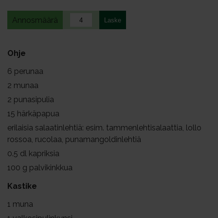
Annosmäärä
Ohje
6
perunaa
2
munaa
2
punasipulia
15
härkäpapua
erilaisia salaatinlehtiä: esim. tammenlehtisalaattia, lollo
rossoa, rucolaa, punamangoldinlehtiä
0.5
dl kapriksia
100
g palvikinkkua
Kastike
1
muna