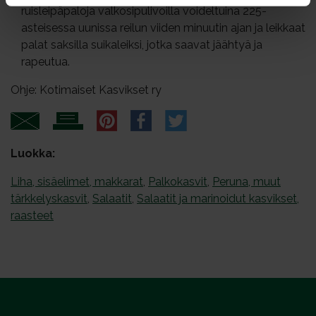
ruisleipäpaloja valkosipulivoilla voideltuina 225-
asteisessa uunissa reilun viiden minuutin ajan ja leikkaat
palat saksilla suikaleiksi, jotka saavat jäähtyä ja
rapeutua.
Ohje: Kotimaiset Kasvikset ry
Luokka:
Liha, sisäelimet, makkarat
,
Palkokasvit
,
Peruna, muut
tärkkelyskasvit
,
Salaatit
,
Salaatit ja marinoidut kasvikset,
raasteet