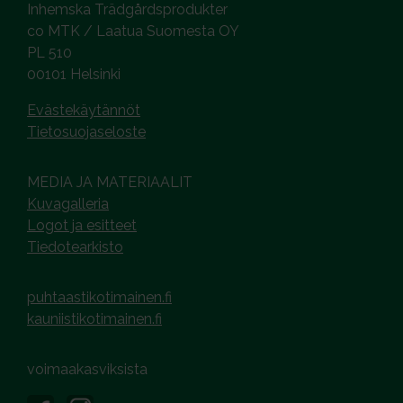
Inhemska Trädgårdsprodukter
co MTK / Laatua Suomesta OY
PL 510
00101 Helsinki
Evästekäytännöt
Tietosuojaseloste
MEDIA JA MATERIAALIT
Kuvagalleria
Logot ja esitteet
Tiedotearkisto
puhtaastikotimainen.fi
kauniistikotimainen.fi
voimaakasviksista