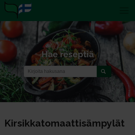
Hae reseptiä
Kir­sik­ka­to­maat­ti­säm­py­lät