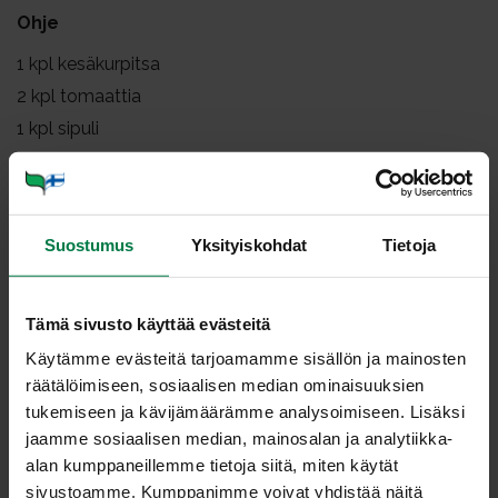
Ohje
1
kpl kesäkurpitsa
2
kpl tomaattia
1
kpl sipuli
1
kpl pieni omena
3
kpl valkosipulinkynttä
1
rkl rypsiöljyä
Suostumus
Yksityiskohdat
Tietoja
1.5
tl currya
1
kpl tuore, hienonnettu chili
0.5
tl jauhettua kanelia
Tämä sivusto käyttää evästeitä
suolaa tai soijakastiketta
Käytämme evästeitä tarjoamamme sisällön ja mainosten
räätälöimiseen, sosiaalisen median ominaisuuksien
rouhittua mustapippuria
tukemiseen ja kävijämäärämme analysoimiseen. Lisäksi
2
tl hunajaa
jaamme sosiaalisen median, mainosalan ja analytiikka-
tuoreyrttejä, esim. oreganoa, korianteria tai basilikaa
alan kumppaneillemme tietoja siitä, miten käytät
sivustoamme. Kumppanimme voivat yhdistää näitä