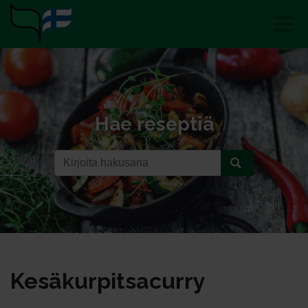
Hae reseptiä
Ke­sä­kur­pit­sa­cur­ry