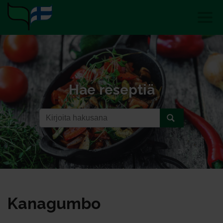
Hae reseptiä
Ka­na­gum­bo