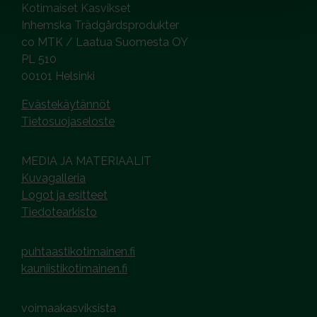
Kotimaiset Kasvikset
Inhemska Trädgårdsprodukter
co MTK / Laatua Suomesta OY
PL 510
00101 Helsinki
Evästekäytännöt
Tietosuojaseloste
MEDIA JA MATERIAALIT
Kuvagalleria
Logot ja esitteet
Tiedotearkisto
puhtaastikotimainen.fi
kauniistikotimainen.fi
voimaakasviksista