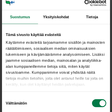
pinnalle hienonnettua korianteria ja lehtipersiljaa
Suostumus
Yksityiskohdat
Tietoja
Paista viipaloitu broileri ja pekonisuikaleet kookkaassa
kasarissa.
Ripottele päälle jauhot ja paista voimakkaasti seosta
Tämä sivusto käyttää evästeitä
käännellen, kunnes jauhot ovat ruskistuneet. Lisää
Käytämme evästeitä tarjoamamme sisällön ja mainosten
cajunmauste.
räätälöimiseen, sosiaalisen median ominaisuuksien
Lisää pilkotut kasvikset ja lihaliemi, kiehauta ja vähennä
tukemiseen ja kävijämäärämme analysoimiseen. Lisäksi
lämpöä. Anna seoksen kiehua hiljalleen noin 10
jaamme sosiaalisen median, mainosalan ja analytiikka-
minuutin ajan.
alan kumppaneillemme tietoja siitä, miten käytät
Koristele tuorein yrtein ja tarjoa gumbon kanssa
sivustoamme. Kumppanimme voivat yhdistää näitä
keitettyä riisiä.
tietoja muihin tietoihin, joita olet antanut heille tai joita on
kerätty, kun olet käyttänyt heidän palvelujaan.
Vinkki:
Gumbo on paksu muhennos tai keitto, jonka raaka-
aineiksi käyvät myös äyriäiset, kala, erilaiset lihat ja
S
Välttämätön
mausteiset makkarat. Louisianassa suosittu gumbon
u
raaka-aine ovat myös sammakonreidet.
o