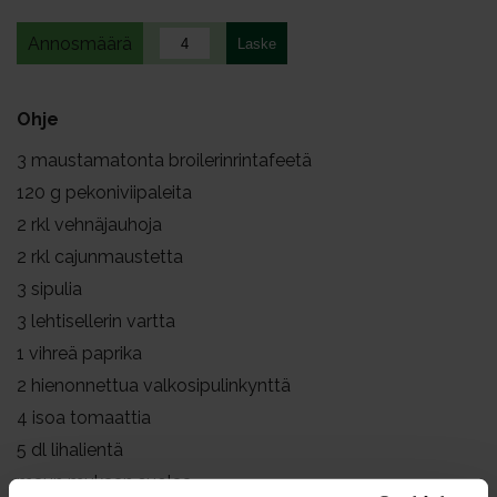
Annosmäärä
Ohje
3
maustamatonta broilerinrintafeetä
120
g pekoniviipaleita
2
rkl vehnäjauhoja
2
rkl cajunmaustetta
3
sipulia
3
lehtisellerin vartta
1
vihreä paprika
2
hienonnettua valkosipulinkynttä
4
isoa tomaattia
5
dl lihalientä
maun mukaan suolaa