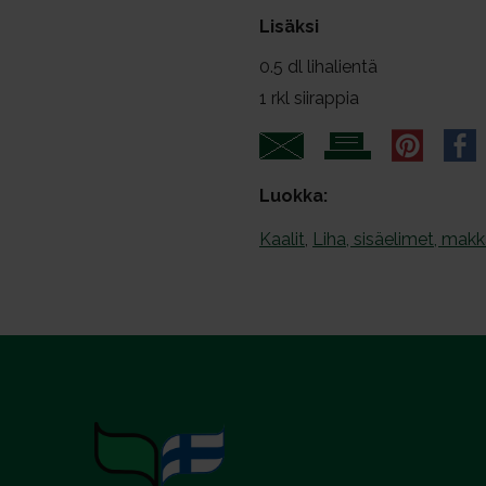
t
Lisäksi
a
0.5
dl lihalientä
1
rkl siirappia
Luokka:
Kaalit
,
Liha, sisäelimet, makk