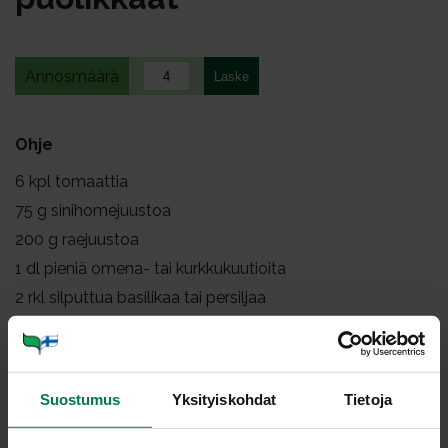
Annosmäärä
Ohje
6
kpl tomaattia
75
g sinihomejuustoa
200
g raejuustoa
1
dl pieniä omena- tai kurkkukuutioita
2
rkl silputtua basilikaa tai persiljaa
Lisäksi
tuoretta basilikaa tai persiljaa
Suostumus
Yksityiskohdat
Tietoja
Leikkaa tomaatit kannan kohdalta kahteen osaan.