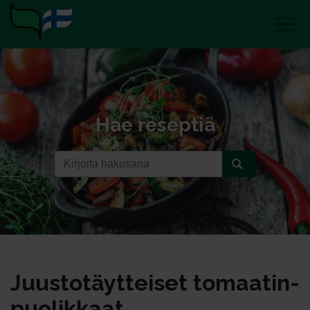
Hae reseptiä
Juus­to­täyt­tei­set to­maa­tin­
puo­lik­kaat