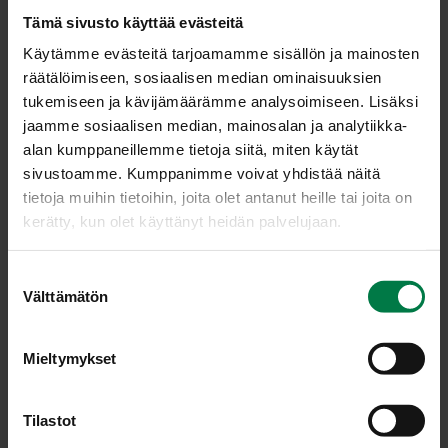
Poista terävällä veitsellä kovat kannat. Koverra
Tämä sivusto käyttää evästeitä
pikkulusikalla pehmeä sisusta pois. Leikkaa ohut viipale
pohjasta pois, jolloin tomaatit pysyvät paremmin
Käytämme evästeitä tarjoamamme sisällön ja mainosten
pystyssä. Hienonna sinihomejuusto pieniksi muruiksi.
räätälöimiseen, sosiaalisen median ominaisuuksien
tukemiseen ja kävijämäärämme analysoimiseen. Lisäksi
Sekoita raejuuston joukkoon sinihomejuustomurut,
jaamme sosiaalisen median, mainosalan ja analytiikka-
omena- tai kurkkukuutiot ja yrttisilppu. Täytä
alan kumppaneillemme tietoja siitä, miten käytät
tomaatinpuolikkaat seoksella. Koristele tuoreella
sivustoamme. Kumppanimme voivat yhdistää näitä
basilikalla tai persiljalla.
tietoja muihin tietoihin, joita olet antanut heille tai joita on
Tarjoa alkuruokana tai pääruoan lisäkkeenä.
kerätty, kun olet käyttänyt heidän palvelujaan.
Ohje: Kotimaiset Kasvikset ry
S
Välttämätön
u
o
Luokka:
s
Mieltymykset
t
Kylmät lisäkeruoat
,
Lakto-ovovegetaariset ohjeet
,
u
Välipalat, pienet syötävät
,
Vihanneshedelmät
m
Tilastot
u