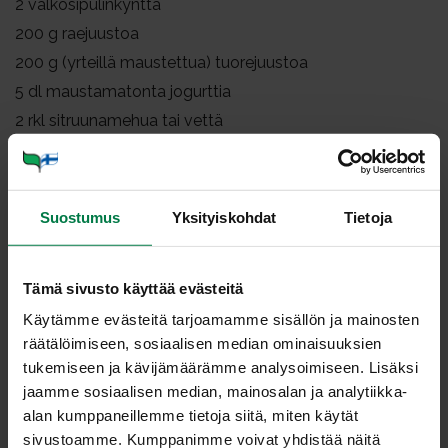
2
valkosipulinkynttä
200
g raejuustoa
200
g (yrteillä maustettua) tuorejuustoa
5
dl maustamatonta jogurttia
2
rkl sitruunamehua tai vettä
1
dl hienonnettua tilliä
1
dl hienonnettua ruoho- tai kevätsipulia
0.5
tl rouhittua mustapippuria
Suostumus
Yksityiskohdat
Tietoja
(suolaa)
Tarjoiluun
Tämä sivusto käyttää evästeitä
kurkkuviipaleita
Käytämme evästeitä tarjoamamme sisällön ja mainosten
(1 sitruuna)
räätälöimiseen, sosiaalisen median ominaisuuksien
tukemiseen ja kävijämäärämme analysoimiseen. Lisäksi
(herneenversoja)
jaamme sosiaalisen median, mainosalan ja analytiikka-
(ruohosipulia tai tilliä)
alan kumppaneillemme tietoja siitä, miten käytät
sivustoamme. Kumppanimme voivat yhdistää näitä