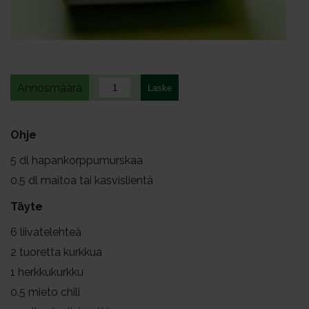
Annosmäärä
Ohje
5
dl hapankorppumurskaa
0.5
dl maitoa tai kasvislientä
Täyte
6
liivatelehteä
2
tuoretta kurkkua
1
herkkukurkku
0.5
mieto chili