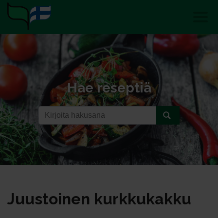
Hae reseptiä
Juus­toi­nen kurk­ku­kak­ku