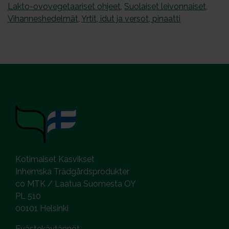
Lakto-ovovegetaariset ohjeet
,
Suolaiset leivonnaiset
,
Vihanneshedelmät
,
Yrtit, idut ja versot, pinaatti
Kotimaiset Kasvikset
Inhemska Trädgårdsprodukter
co MTK / Laatua Suomesta OY
PL 510
00101 Helsinki
Evästekäytännöt