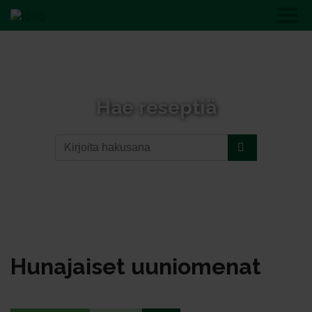
Hae reseptiä
Hunajaiset uuniomenat