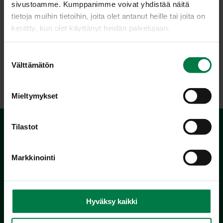
sivustoamme. Kumppanimme voivat yhdistää näitä
Ohje: Kotimaiset Kasvikset ry
tietoja muihin tietoihin, joita olet antanut heille tai joita on
kerätty, kun olet käyttänyt heidän palvelujaan.
Luokka:
S
Hedelmät
,
Jälkiruoat, makeiset
Välttämätön
u
o
s
Mieltymykset
t
u
m
Tilastot
u
k
Markkinointi
s
Kotimaiset Kasvikset
e
Inhemska Trädgårdsprodukter
n
co MTK / Laatua Suomesta OY
v
Hyväksy kaikki
PL 510
a
00101 Helsinki
l