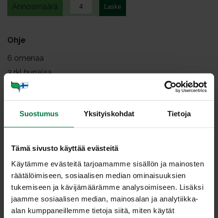
Annosmäärä
Ohje
6
omenaa
3
rkl hunajaa
1
dl kaurahiutaleita
50
g rasiamargariinia
Suostumus
Yksityiskohdat
Tietoja
kanelia
Poista omenoista siemenkodat. Yhdistä hunaja,
Tämä sivusto käyttää evästeitä
kaurahiutaleet, margariini ja kaneli ja täytä omenien
Käytämme evästeitä tarjoamamme sisällön ja mainosten
kolot seoksella.
räätälöimiseen, sosiaalisen median ominaisuuksien
Kypsennä 200-asteisessa uunissa, kunnes omenat
tukemiseen ja kävijämäärämme analysoimiseen. Lisäksi
ovat pehmeitä.
jaamme sosiaalisen median, mainosalan ja analytiikka-
Tarjoa vaniljakastikkeen tai jäätelön kanssa.
alan kumppaneillemme tietoja siitä, miten käytät