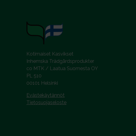
l
i
n
t
a
Kotimaiset Kasvikset
Inhemska Trädgårdsprodukter
co MTK / Laatua Suomesta OY
PL 510
00101 Helsinki
Evästekäytännöt
Tietosuojaseloste