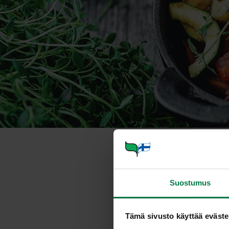
Hunajainen n
Suostumus
Annosmäärä
Tämä sivusto käyttää eväste
Ohje