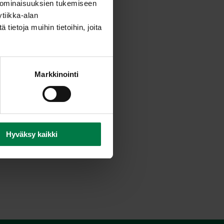
 ominaisuuksien tukemiseen
i. Pane kaikki ainekset
tiikka-alan
ietoja muihin tietoihin, joita
jan, kunnes kasvikset ovat
Markkinointi
Hyväksy kaikki