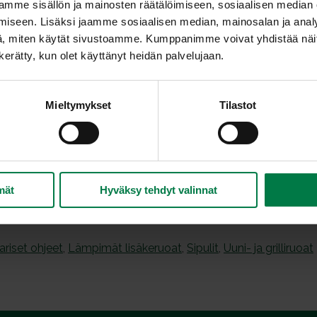
mme sisällön ja mainosten räätälöimiseen, sosiaalisen median
Kuori ja leikkaa nauriit ja sipulit pieniksi paloiks
iseen. Lisäksi jaamme sosiaalisen median, mainosalan ja analy
uunivuokaan, sekoita ja peitä foliolla.
, miten käytät sivustoamme. Kumppanimme voivat yhdistää näitä t
Kypsennä 200-asteisessa uunissa noin tunnin a
n kerätty, kun olet käyttänyt heidän palvelujaan.
ia tai
pehmeitä.
Ohje: Kotimaiset Kasvikset ry.
Mieltymykset
Tilastot
mät
Hyväksy tehdyt valinnat
riset ohjeet
,
Lämpimät lisäkeruoat
,
Sipulit
,
Uuni- ja grilliruoat