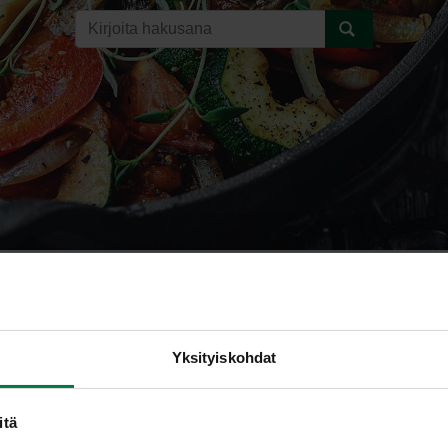
aurisvuoka
Yksityiskohdat
itä