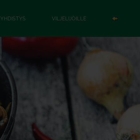
YHDISTYS
VILJELIJÖILLE