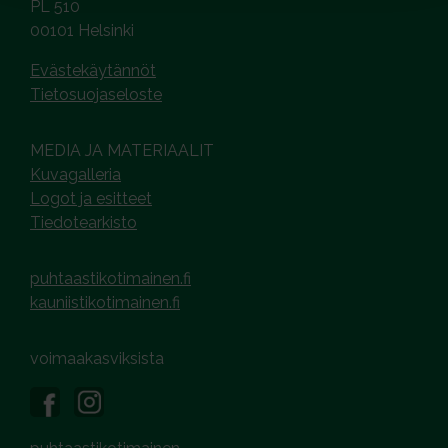
PL 510
00101 Helsinki
Evästekäytännöt
Tietosuojaseloste
MEDIA JA MATERIAALIT
Kuvagalleria
Logot ja esitteet
Tiedotearkisto
puhtaastikotimainen.fi
kauniistikotimainen.fi
voimaakasviksista