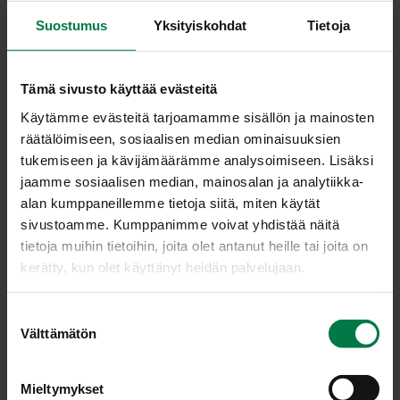
Ohje
Suostumus
Yksityiskohdat
Tietoja
10
hyvin pestyä perunaa
öljyä
yrttejä
Tämä sivusto käyttää evästeitä
suolaa
Käytämme evästeitä tarjoamamme sisällön ja mainosten
räätälöimiseen, sosiaalisen median ominaisuuksien
pippuria
tukemiseen ja kävijämäärämme analysoimiseen. Lisäksi
jaamme sosiaalisen median, mainosalan ja analytiikka-
Leikkaa perunat 3 – 4 paksuhkoksi viipaleeksi ja sivele
alan kumppaneillemme tietoja siitä, miten käytät
leikkauspinnat öljyllä.
sivustoamme. Kumppanimme voivat yhdistää näitä
Nosta perunaviipaleet grilliritilälle tai halsteriin ja grillaa
tietoja muihin tietoihin, joita olet antanut heille tai joita on
miedohkolla lämmöllä noin 20 minuuttia välillä
kerätty, kun olet käyttänyt heidän palvelujaan.
käännellen, kunnes perunaviipaleet ovat pehmeitä.
Mausta kypsymisen loppuvaiheessa. Kun käytät uusia
S
perunoita, kypsymisaika on lyhyempi.
Välttämätön
u
o
Ohje: Kotimaiset Kasvikset ry
s
Mieltymykset