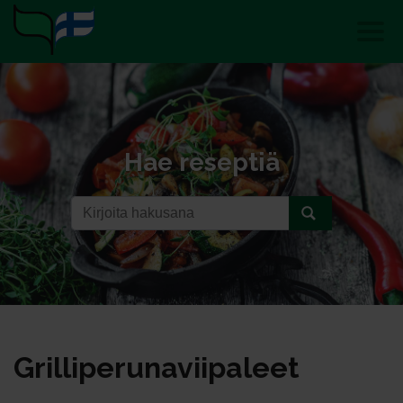
Hae reseptiä
Gril­li­pe­ru­na­vii­pa­leet