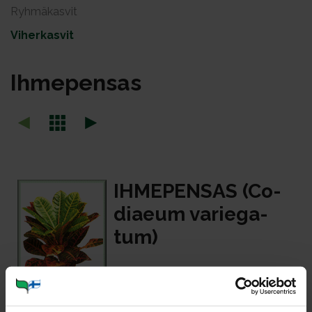
Ryhmäkasvit
Viherkasvit
Ih­me­pen­sas
IH­ME­PEN­SAS (Co­
diaeum va­rie­ga­
tum)
Ihmepensas eli ”krootoni” on
koristeellisimpia viherkasvejamme.
Keltainen, oranssi, punainen ja vihreä