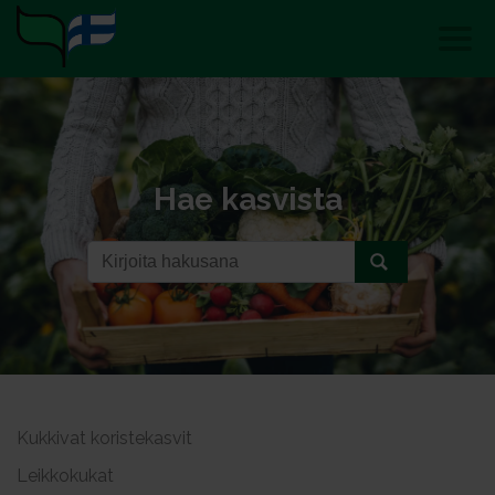
Hae kasvista
Kukkivat koristekasvit
Leikkokukat