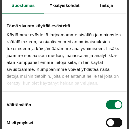
ovat hyvin edustettuja värejä eri vivahteissaan. Lajikkeita
Suostumus
Yksityiskohdat
Tietoja
löytyy kapeasta keltalehtisestä leveään punaisen ja
oranssin kirjaviin muotoihin. Ihmepensas on kotoisin Sri
Lankan lauhkeasta ilmastosta. Ihmepensasta lisätään
Tämä sivusto käyttää evästeitä
ammattiviljelijöiden kasvihuoneissa
Käytämme evästeitä tarjoamamme sisällön ja mainosten
latvaversopistokkaista. Ihmepensas on myrkyllinen. Sen
räätälöimiseen, sosiaalisen median ominaisuuksien
maitiaisneste ärsyttää ihoa ja limakalvoja.
tukemiseen ja kävijämäärämme analysoimiseen. Lisäksi
jaamme sosiaalisen median, mainosalan ja analytiikka-
Ihmepensas pitää valoisasta kasvupaikasta, jolloin
alan kumppaneillemme tietoja siitä, miten käytät
lehtien väri pääsee oikeuksiinsa. Vähäisessä valossa
sivustoamme. Kumppanimme voivat yhdistää näitä
lehdet tulevat vihreämmiksi eikä kasvi ole enää yhtä
tietoja muihin tietoihin, joita olet antanut heille tai joita on
komea. Lämpö ja kostea kasvuympäristö on tälle
kerätty, kun olet käyttänyt heidän palvelujaan.
kasville välttämätön. Ihannelämpötila on vähintään +21
astetta. Ihmepensas vaatii paljon vettä ja lannoitetta
kesällä sekä säännöllisen kastelun talviaikaan. Lehtiä ei
S
Välttämätön
saa suihkuttaa. Liikakastelua on myös varottava.
u
Kehrääjä- ja vihannespunkit vaivaavat toisinaan
o
ihmepensasta, mutta ruiskuttamalla torjunta-aineella
s
Mieltymykset
kasvi ongelma saadaan kuriin. Savensekainen, ravinteikas
t