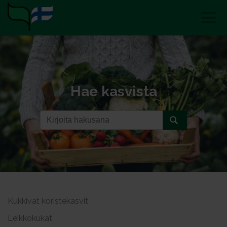
Hae kasvista
Kukkivat koristekasvit
Leikkokukat