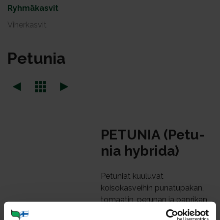
Ryhmäkasvit
Viherkasvit
Pe­tu­nia
PE­TU­NIA (Pe­tu­
nia hyb­ri­da)
Petuniat kuuluvat
koisokasveihin punatupakan,
tomaatin, perunan ja paprikan
tavoin. Yleisimmin viljellyt