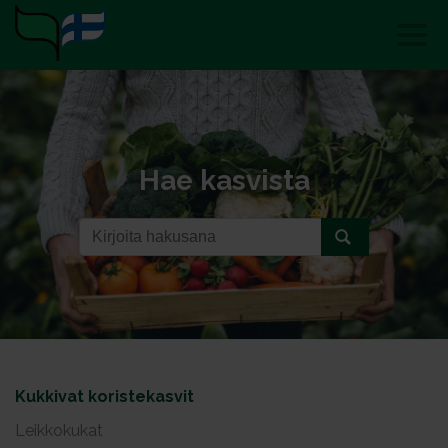
Hae kasvista
Kukkivat koristekasvit
Leikkokukat