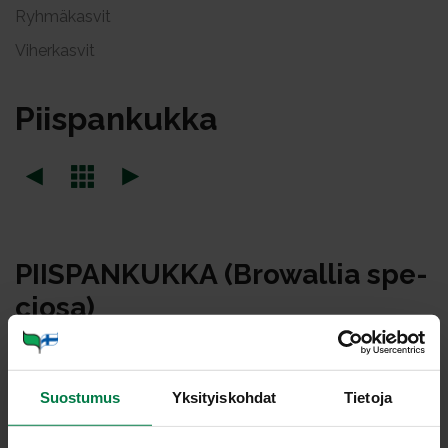
Ryhmäkasvit
Viherkasvit
Piis­pan­kuk­ka
PIIS­PAN­KUK­KA (Bro­wal­lia spe­
cio­sa)
Solanaceae -sukuun kuuluvasta piispankukasta
tunnetaan kahdeksan eri lajia. Ainoastaan B. speciosa -
Suostumus
Yksityiskohdat
Tietoja
lajia viljellään ruukkukasviksi. Se on saanut nimensä
ruotsalaissyntyisen, Turun piispanakin toimineen Johan