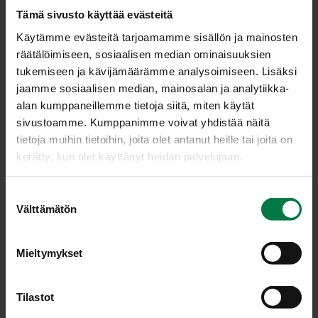
Brovalliuksen mukaan. Kasvin alkuperämaa on Kolumbia.
Tämä sivusto käyttää evästeitä
Kasvi kukkii pitkään, mutta samanaikaisesti ei avaudu
Käytämme evästeitä tarjoamamme sisällön ja mainosten
kovin montaa kukkaa. Ajoissa latvotuissa, tuuheissa
räätälöimiseen, sosiaalisen median ominaisuuksien
yksilöissä myös kukinta on runsaampaa. Kukat ovat
tukemiseen ja kävijämäärämme analysoimiseen. Lisäksi
väriltään yleensä sinisävyisiä, mutta myös valkoinen
jaamme sosiaalisen median, mainosalan ja analytiikka-
muunnos on olemassa.
alan kumppaneillemme tietoja siitä, miten käytät
Kasvin hoito
sivustoamme. Kumppanimme voivat yhdistää näitä
tietoja muihin tietoihin, joita olet antanut heille tai joita on
Piispankukka viihtyy hyvin runsaassa valossa ja
kerätty, kun olet käyttänyt heidän palvelujaan.
lämpimällä paikalla. Se kärsii herkästi kuivumisesta, joten
kastelun pitäisi olla säännöllistä ja melko runsasta. Myös
S
varovainen suihkutus sopii hyvin kasville. Kasvu- ja
Välttämätön
u
kukinta-aikana lannoitetta kannattaa antaa runsaasti
o
(joka toinen tai kolmas kastelukerta), talven lepokaudella
s
puolestaan niukemmin. Talven yli säilytetyn piispankukan
Mieltymykset
t
latvat voi ottaa keväällä pistokkaiksi. Lisääminen
u
onnistuu myös siemenistä.
m
Tilastot
u