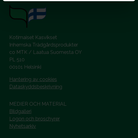
Kotimaiset Kasvikset
Inhemska Trädgårdsprodukter
co MTK / Laatua Suomesta OY
PL 510
00101 Helsinki
Hantering av cookies
Dataskyddsbeskrivning
MEDIER OCH MATERIAL
Bildgalleri
Logon och broschyrer
Nyhetsarkiv