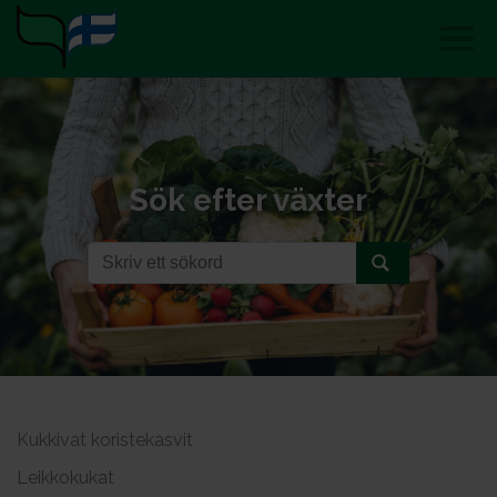
Sök efter växter
Kukkivat koristekasvit
Leikkokukat