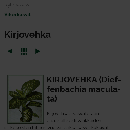
Ryhmäkasvit
Viherkasvit
Kir­jo­veh­ka
KIR­JO­VEH­KA (Dief­
fen­bac­hia ma­cu­la­
ta)
Kirjovehkaa kasvatetaan
pääasiallisesti värikkäiden,
isokokoisten lehtien vuoksi, vaikka kasvit kukkivat