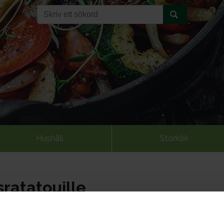
Hushåll
Storkök
ratatouille