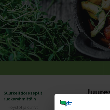
Juures
Suurkeittiöreseptit
ruokaryhmittäin
Portioner
Höystöt ja curryt