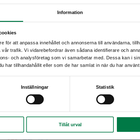
Information
Kuutioi lanttu, porkkana ja pa
 kuutio, tuore
cookies
Laita pataan lanttu, porkkan
a, kuutio, tuore
laakerinlehti, maustepippuri, r
e för att anpassa innehållet och annonserna till användarna, tillh
nakka, kuutio, tuore
Keitä juureksia n. 15 minuutti
vår trafik. Vi vidarebefordrar även sådana identifierare och anna
imurska
nnons- och analysföretag som vi samarbetar med. Dessa kan i sin
Paloittele ja lisää lehtiseller
liemijauhe, vähäsuolainen, l
har tillhandahållit eller som de har samlat in när du har använt 
Tarjolle vietäessä ripottele r
inlehti
Käyttövinkki: Tarjoa keitetyn 
epippuri, rouhe
Inställningar
Statistik
iini, kuivattu
pi
leri, tuore
Tillåt urval
a, tuore