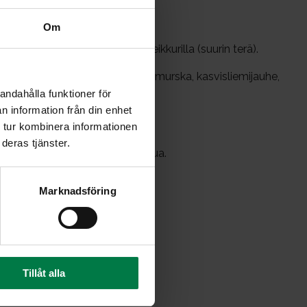
Om
lsternakka kuutioiksi vihannesleikkurilla (suurin terä).
a ja palsternakka sekä tomaattimurska, kasvisliemijauhe,
osmariini, siirappi ja vesi.
andahålla funktioner för
a.
n information från din enhet
 tur kombinera informationen
i. Jatka keittämistä 10 minuuttia.
deras tjänster.
atatouillen pinnalle persiljasilppua.
perunan tai riisin kanssa.
Marknadsföring
Tillåt alla