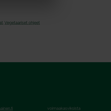
at
,
Vegetaariset ohjeet
ainen.fi
voimaakasviksista