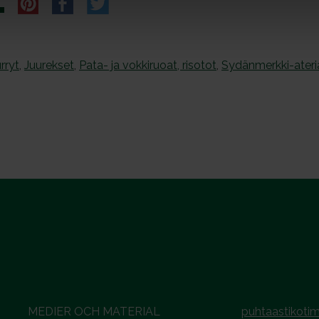
rryt
,
Juurekset
,
Pata- ja vokkiruoat, risotot
,
Sydänmerkki-ateri
MEDIER OCH MATERIAL
puhtaastikotim