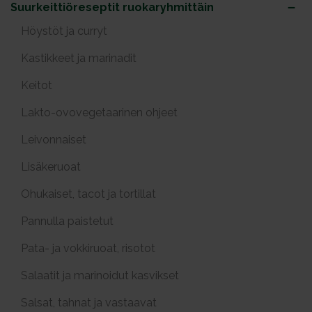
Suurkeittiöreseptit ruokaryhmittäin
Höystöt ja curryt
Kastikkeet ja marinadit
Keitot
Lakto-ovovegetaarinen ohjeet
Leivonnaiset
Lisäkeruoat
Ohukaiset, tacot ja tortillat
Pannulla paistetut
Pata- ja vokkiruoat, risotot
Salaatit ja marinoidut kasvikset
Salsat, tahnat ja vastaavat