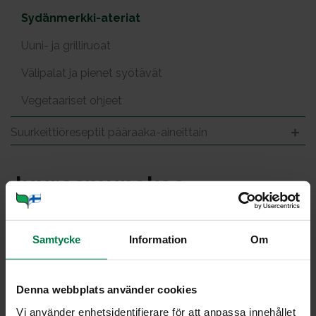
Sydänmerkki-ateriat
Uuni- ja grilliruoat
Välipalat ja pienet syötävät
Vegetaariset ohjeet
Suurkeittiöreseptit pääraaka-aineittain
Juu­res­mu­na­kas
Samtycke
Information
Om
Portioner
Denna webbplats använder cookies
Vi använder enhetsidentifierare för att anpassa innehållet
Ohje