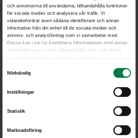
och annonserna till användarna, tillhandahålla funktioner
0.05
kg suola
för sociala medier och analysera vår trafik. Vi
4
kg peruna, viipale, kypsä
vidarebefordrar även sådana identifierare och annan
information från din enhet till de sociala medier och
4
kg suikalejuures (porkkana, selleri, purjo, palsternakka),
annons- och analysföretag som vi samarbetar med.
pakaste
Dessa kan i sin tur kombinera informationen med annan
0.5
kg sipuli, kuutio, pakaste
information som du har tillhandahållit eller som de har
0.05
kg yrttisekoitus, suolaton
samlat in när du har använt deras tjänster.
5
kg kananmunamassa
S
4
kg maito, kevyt
Nödvändig
a
1
kg vehnäjauho
m
t
0.054
kg kasvisliemijauhe, vähäsuolainen, l
Inställningar
y
0.02
kg paprikajauhe
c
k
Statistik
Lado vuokaan perunaviipaleet, juuressuikaleet ja sipuli.
e
Sekoita mauste kasviksiin.
s
Marknadsföring
v
Sekoita munamassaan muut aineet ja turvota taikinaa