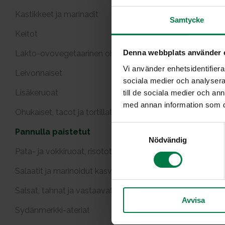
Kastikkeet ja marinadit
Samtycke
Keitot
Denna webbplats använder 
Lakto-ovovegetaarinen ohjeet
Vi använder enhetsidentifierar
Leivonnaiset
sociala medier och analysera 
Lisäkeruoat
till de sociala medier och a
Intialain
med annan information som du 
Ohukaiset, tacot ja tortillat
S
Pannulla paistetut
Nödvändig
a
Pata- ja vokkiruoat, risotot
m
t
Salaatit ja marinoidut kasvikset
y
c
Salsat, tahnat ja vastaavat
Avvisa
k
Sydänmerkki-ateriat
e
s