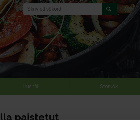
Hushåll
Storkök
la paistetut
2