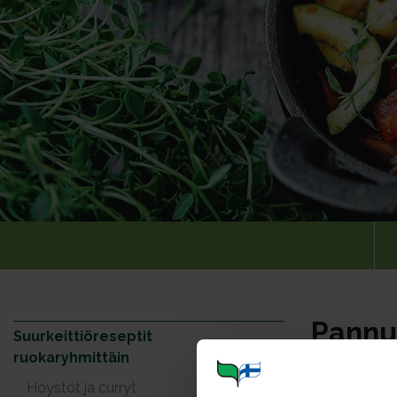
Pannul
Suurkeittiöreseptit
ruokaryhmittäin
Höystöt ja curryt
Reseptejä: 