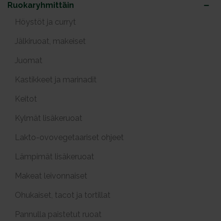
Ruokaryhmittäin
Höystöt ja curryt
Jälkiruoat, makeiset
Juomat
Kastikkeet ja marinadit
Keitot
Kylmät lisäkeruoat
Lakto-ovovegetaariset ohjeet
Lämpimät lisäkeruoat
Makeat leivonnaiset
Ohukaiset, tacot ja tortillat
Pannulla paistetut ruoat