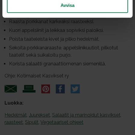
granaattiomenaa
Avvisa
Raasta porkkanat karkeaksi raasteeksi.
Kuori appelsiinit ja leikkaa sopiviksi paloiksi.
Poista taateleista kivet ja pilko hedelmät.
Sekoita porkkanaraaste, appelsiinikuutiot, pilkotut
taatelit sekä suikaloitu purjo.
Korista salaatti granaattiomenan siemenillä.
Ohje: Kotimaiset Kasvikset ry
Luokka:
Hedelmät
,
Juurekset
,
Salaatit ja marinoidut kasvikset,
raasteet
,
Sipulit
,
Vegetaariset ohjeet