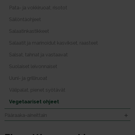
Pata- ja vokkiruoat, risotot
Säilöntäohjeet
Salaatinkastikkeet
Salaatit ja marinoidut kasvikset, raasteet
Salsat, tahnat ja vastaavat
Suolaiset leivonnaiset
Uuni- ja grilliruoat
Välipalat, pienet syötävät
Vegetaariset ohjeet
Pääraaka-aineittain