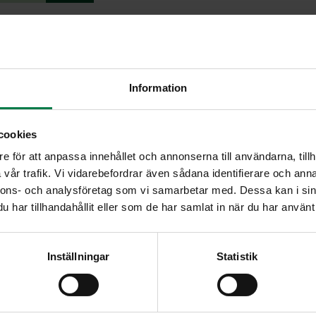
Viipaloi kesäkurpitsat ja py
kurpitsaa
parilalevyllä, jolloin saat ni
ä
Leikkaa nippusipulit varsine
Information
aattia
Hienonna valkosipulinkynsi
a
puserra puolikkaasta mehu
cookies
Sekoita kastikeainekset esi
e för att anpassa innehållet och annonserna till användarna, tillh
Yhdistä paahdetut kurpitsav
vår trafik. Vi vidarebefordrar även sådana identifierare och anna
ipulinkynsi
kastikkeeseen kahdella lus
nnons- och analysföretag som vi samarbetar med. Dessa kan i sin
n kuori ja mehu
vetäytyä.
har tillhandahållit eller som de har samlat in när du har använt 
tikkaa
Tarjoa salaatti lämpimänä 
aminlehtiä
Ohje: Kotimaiset Kasvikset r
Inställningar
Statistik
uhetta