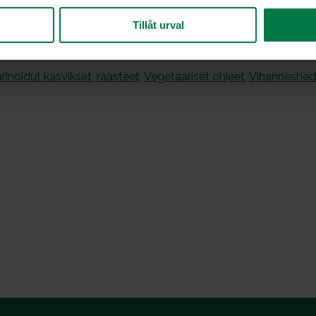
Tillåt urval
arinoidut kasvikset, raasteet
,
Vegetaariset ohjeet
,
Vihanneshed