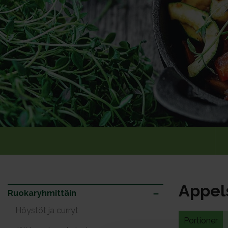
Appels
Ruokaryhmittäin
Höystöt ja curryt
Portioner