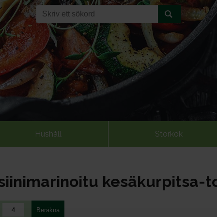
Hushåll
Storkök
iinimarinoitu kesäkurpitsa-t