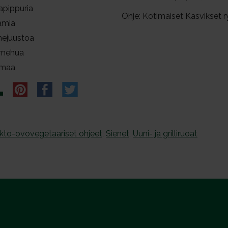
apippuria
Ohje: Kotimaiset Kasvikset r
jamia
mejuustoa
mehua
rmaa
kto-ovovegetaariset ohjeet
,
Sienet
,
Uuni- ja grilliruoat