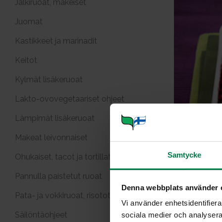
Jälkiruoat, makeiset
Juomat
Kastikkeet ja marinadit
Keitot
Kylmät lisäkeruoat
Lakto-ovovegetaariset ohjeet
Lämpimät lisäkeruoat
Makeat leivonnaiset
Samtycke
Ohukaiset, tacot ja tortillat
Pannulla paistetut ruoat
Denna webbplats använder 
Pata- ja vokkiruoat, risotot
Vi använder enhetsidentifierar
Säilöntäohjeet
sociala medier och analysera 