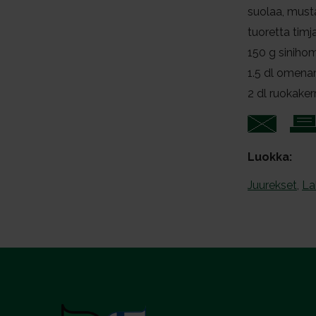
suolaa, must
tuoretta tim
150
g siniho
1.5
dl omena
2
dl ruokake
Luokka:
Juurekset
,
La