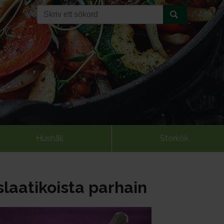
Hushåll
Storkök
laatikoista parhain