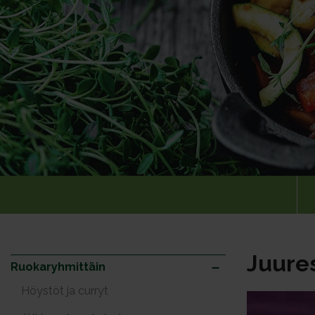
Juures
Ruokaryhmittäin
Höystöt ja curryt