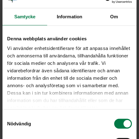
Herk­ku­sie­ni-to­maat­ti­si­la­
kat
Samtycke
Information
Om
Denna webbplats använder cookies
Vi använder enhetsidentifierare för att anpassa innehållet
Portioner
och annonserna till användarna, tillhandahålla funktioner
för sociala medier och analysera vår trafik. Vi
vidarebefordrar även sådana identifierare och annan
Ohje
information från din enhet till de sociala medier och
300
g silakkafileitä
annons- och analysföretag som vi samarbetar med.
suolaa
Dessa kan i sin tur kombinera informationen med annan
information som du har tillhandahållit eller som de har
valkopippuria
samlat in när du har använt deras tjänster.
200
g herkkusieniä
S
1
sipuli
Nödvändig
a
1
rkl margariinia tai öljyä paistamiseen
m
suolaa