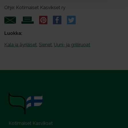
Ohje: Kotimaiset Kasvikset ry
Luokka:
Kala ja äyriäiset
,
Sienet
,
Uuni- ja grilliruoat
Kotimaiset Kasvikset