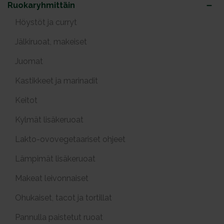
Ruokaryhmittäin
Höystöt ja curryt
Jälkiruoat, makeiset
Juomat
Kastikkeet ja marinadit
Keitot
Kylmät lisäkeruoat
Lakto-ovovegetaariset ohjeet
Lämpimät lisäkeruoat
Makeat leivonnaiset
Ohukaiset, tacot ja tortillat
Pannulla paistetut ruoat