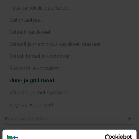
Pata- ja vokkiruoat, risotot
Säilöntäohjeet
Salaatinkastikkeet
Salaatit ja marinoidut kasvikset, raasteet
Salsat, tahnat ja vastaavat
Suolaiset leivonnaiset
Uuni- ja grilliruoat
Välipalat, pienet syötävät
Vegetaariset ohjeet
Pääraaka-aineittain